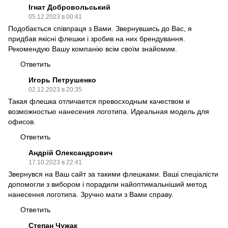
Ігнат Добровольський
05.12.2023 в 00:41
Подобається співпраця з Вами. Звернувшись до Вас, я
придбав якісні флешки і зробив на них брендування.
Рекомендую Вашу компанію всім своїм знайомим.
Ответить
Игорь Петрушенко
02.12.2023 в 20:35
Такая флешка отличается превосходным качеством и
возможностью нанесения логотипа. Идеальная модель для
офисов.
Ответить
Андрій Олександрович
17.10.2023 в 22:41
Звернувся на Ваш сайт за такими флешками. Ваші спеціалісти
допомогли з вибором і порадили найоптимальніший метод
нанесення логотипа. Зручно мати з Вами справу.
Ответить
Степан Чужак