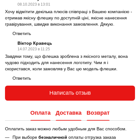
08.10.2023 в 13:01
Хочу відмітити декілька плюсів співпраці з Вашею компанією -
отримав якісну флешку по доступній ціні, якісне нанесення
гравірування, швидке виконання замовлення. Дякую.
Ответить
Віктор Кравець
14.07.2023 в 11:25
Завдяки тому, що флешка зроблена з якісного металу, вона
чудово підходить для нанесення логотипу. Чим я і
скористався, коли замовляв у Вас цю модель флешки.
Ответить
Написать отзыв
Оплата
Доставка
Возврат
Оплатить заказ можно любым удобным для Вас способом.
При выборе
безналичной
оплаты отгрузка заказа