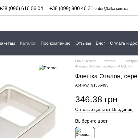
+38 (096) 616 06 04
+38 (099) 900 46 31
order@lafka.com.ua
макетам
Каталог
Про компанию
Отзывы
Блог
Оплата и дос
Lafka Ukraine
Каталог
Электрон
Флешка Эталон, серебро, 64 GB, 3.0
Флешка Эталон, сереб
Артикул: 91366495
346.38 грн
Оптовые цены от 15 единиц
Выберите цвет