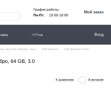
График работы:
Мой заказ
Пн-Пт:
10:00-18:00
Вход
тавка
УКР
rus
ика, акустика, фонари, часы
USB флешки
USB флешки Promo
ро, 64 GB, 3.0
К сравнению
В желания