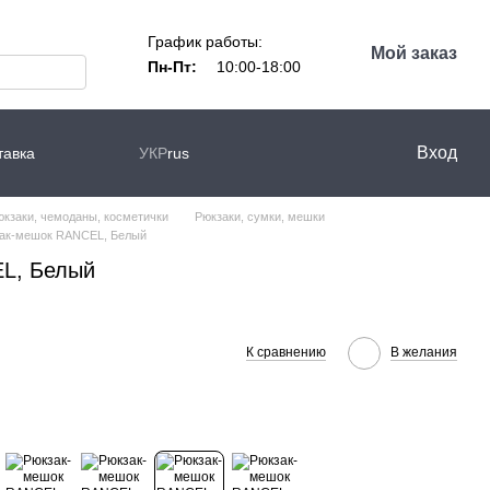
График работы:
Мой заказ
Пн-Пт:
10:00-18:00
Вход
тавка
УКР
rus
юкзаки, чемоданы, косметички
Рюкзаки, сумки, мешки
ак-мешок RANCEL, Белый
L, Белый
К сравнению
В желания