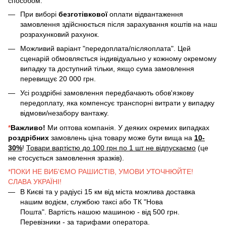
способом.
При виборі
безготівкової
оплати відвантаження
замовлення здійснюється після зарахування коштів на наш
розрахунковий рахунок.
Можливий варіант "передоплата/післяоплата". Цей
сценарій обмовляється індивідуально у кожному окремому
випадку та доступний тільки, якщо сума замовлення
перевищує 20 000 грн.
Усі роздрібні замовлення передбачають обов'язкову
передоплату, яка компенсує транспорні витрати у випадку
відмови/незабору вантажу.
*
Важливо!
Ми оптова компанія. У деяких окремих випадках
роздрібних
замовлень ціна товару може бути вища на
10-
30%
!
Товари вартістю до 100 грн по 1 шт не відпускаємо
(це
не стосується замовлення зразків).
*ПОКИ НЕ ВИБ'ЄМО РАШИСТІВ, УМОВИ УТОЧНЮЙТЕ!
СЛАВА УКРАЇНІ!
В Києві та у радіусі 15 км від міста можлива доставка
нашим водієм, службою таксі або ТК "Нова
Пошта". Вартість нашою машиною - від 500 грн.
Перевізники - за тарифами оператора.