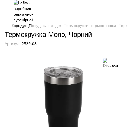
Каталог
Посуд, кухня, дім
Термокружки, термопляшки
Тер
Термокружка Mono, Чорний
Артикул:
2529-08