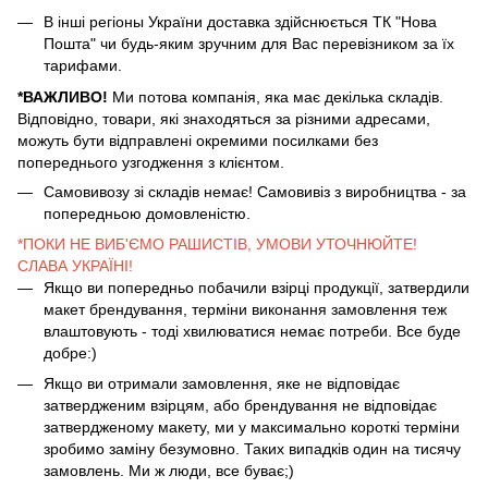
В інші регіоны України доставка здійснюється ТК "Нова
Пошта" чи будь-яким зручним для Вас перевізником за їх
тарифами.
*ВАЖЛИВО!
Ми потова компанія, яка має декілька складів.
Відповідно, товари, які знаходяться за різними адресами,
можуть бути відправлені окремими посилками без
попереднього узгодження з клієнтом.
Самовивозу зі складів немає! Самовивіз з виробництва - за
попередньою домовленістю.
*ПОКИ НЕ ВИБ'ЄМО РАШИСТІВ, УМОВИ УТОЧНЮЙТЕ!
СЛАВА УКРАЇНІ!
Якщо ви попередньо побачили взірці продукції, затвердили
макет брендування, терміни виконання замовлення теж
влаштовують - тоді хвилюватися немає потреби. Все буде
добре:)
Якщо ви отримали замовлення, яке не відповідає
затвердженим взірцям, або брендування не відповідає
затвердженому макету, ми у максимально короткі терміни
зробимо заміну безумовно. Таких випадків один на тисячу
замовлень. Ми ж люди, все буває;)