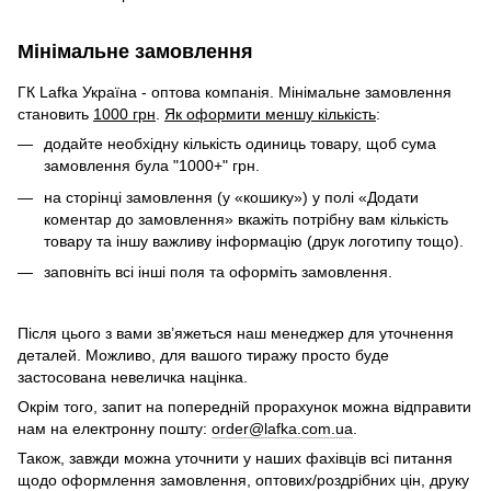
Мінімальне замовлення
ГК Lafka Україна - оптова компанія. Мінімальне замовлення
становить
1000 грн
.
Як оформити меншу кількість
:
додайте необхідну кількість одиниць товару, щоб сума
замовлення була "1000+" грн.
на сторінці замовлення (у «кошику») у полі «Додати
коментар до замовлення» вкажіть потрібну вам кількість
товару та іншу важливу інформацію (друк логотипу тощо).
заповніть всі інші поля та оформіть замовлення.
Після цього з вами зв’яжеться наш менеджер для уточнення
деталей. Можливо, для вашого тиражу просто буде
застосована невеличка націнка.
Окрім того, запит на попередній прорахунок можна відправити
нам на електронну пошту:
order@lafka.com.ua
.
Також, завжди можна уточнити у наших фахівців всі питання
щодо оформлення замовлення, оптових/роздрібних цін, друку