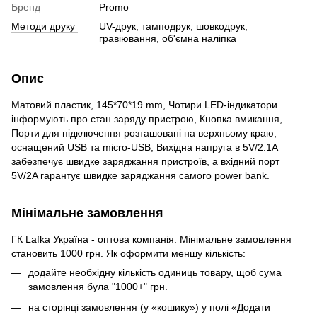
Бренд
Promo
Методи друку
UV-друк, тамподрук, шовкодрук,
гравіювання, об'ємна наліпка
Опис
Матовий пластик, 145*70*19 mm, Чотири LED-індикатори
інформують про стан заряду пристрою, Кнопка вмикання,
Порти для підключення розташовані на верхньому краю,
оснащений USB та micro-USB, Вихідна напруга в 5V/2.1A
забезпечує швидке заряджання пристроїв, а вхідний порт
5V/2A гарантує швидке заряджання самого power bank.
Мінімальне замовлення
ГК Lafka Україна - оптова компанія. Мінімальне замовлення
становить
1000 грн
.
Як оформити меншу кількість
:
додайте необхідну кількість одиниць товару, щоб сума
замовлення була "1000+" грн.
на сторінці замовлення (у «кошику») у полі «Додати