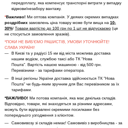
передоплату, яка компенсує транспорні витрати у випадку
відмови/незабору вантажу.
*
Важливо!
Ми оптова компанія. У деяких окремих випадках
роздрібних
замовлень ціна товару може бути вища на
10-
30%
!
Товари вартістю до 100 грн по 1 шт не відпускаємо
(це
не стосується замовлення зразків).
*ПОКИ НЕ ВИБ'ЄМО РАШИСТІВ, УМОВИ УТОЧНЮЙТЕ!
СЛАВА УКРАЇНІ!
В Києві та у радіусі 15 км від міста можлива доставка
нашим водієм, службою таксі або ТК "Нова
Пошта". Вартість нашою машиною - від 500 грн.
Перевізники - за тарифами оператора.
В інші регіоны України доставка здійснюється ТК "Нова
Пошта" чи будь-яким зручним для Вас перевізником за їх
тарифами.
*ВАЖЛИВО!
Ми потова компанія, яка має декілька складів.
Відповідно, товари, які знаходяться за різними адресами,
можуть бути відправлені окремими посилками без
попереднього узгодження з клієнтом.
Самовивозу зі складів немає! Самовивіз з виробництва - за