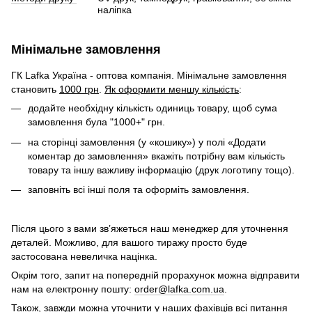
наліпка
Мінімальне замовлення
ГК Lafka Україна - оптова компанія. Мінімальне замовлення
становить
1000 грн
.
Як оформити меншу кількість
:
додайте необхідну кількість одиниць товару, щоб сума
замовлення була "1000+" грн.
на сторінці замовлення (у «кошику») у полі «Додати
коментар до замовлення» вкажіть потрібну вам кількість
товару та іншу важливу інформацію (друк логотипу тощо).
заповніть всі інші поля та оформіть замовлення.
Після цього з вами зв’яжеться наш менеджер для уточнення
деталей. Можливо, для вашого тиражу просто буде
застосована невеличка націнка.
Окрім того, запит на попередній прорахунок можна відправити
нам на електронну пошту:
order@lafka.com.ua
.
Також, завжди можна уточнити у наших фахівців всі питання