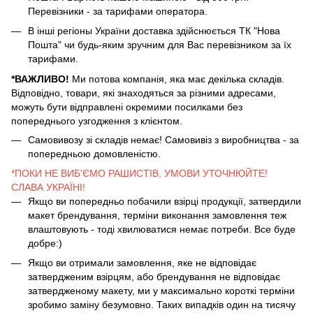
Перевізники - за тарифами оператора.
В інші регіоны України доставка здійснюється ТК "Нова
Пошта" чи будь-яким зручним для Вас перевізником за їх
тарифами.
*ВАЖЛИВО!
Ми потова компанія, яка має декілька складів.
Відповідно, товари, які знаходяться за різними адресами,
можуть бути відправлені окремими посилками без
попереднього узгодження з клієнтом.
Самовивозу зі складів немає! Самовивіз з виробництва - за
попередньою домовленістю.
*ПОКИ НЕ ВИБ'ЄМО РАШИСТІВ, УМОВИ УТОЧНЮЙТЕ!
СЛАВА УКРАЇНІ!
Якщо ви попередньо побачили взірці продукції, затвердили
макет брендування, терміни виконання замовлення теж
влаштовують - тоді хвилюватися немає потреби. Все буде
добре:)
Якщо ви отримали замовлення, яке не відповідає
затвердженим взірцям, або брендування не відповідає
затвердженому макету, ми у максимально короткі терміни
зробимо заміну безумовно. Таких випадків один на тисячу