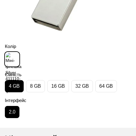
Колір
Ємність
4 GB
8 GB
16 GB
32 GB
64 GB
Інтерфейс
2.0