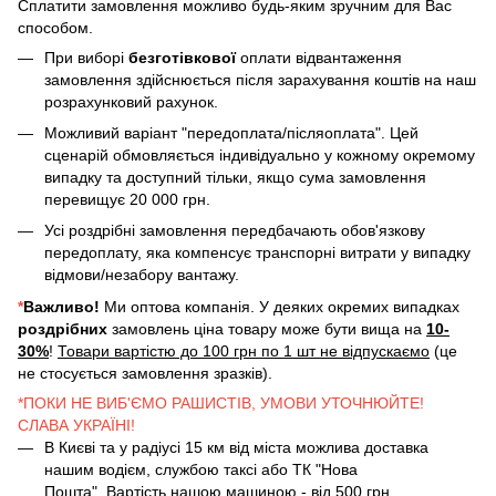
Сплатити замовлення можливо будь-яким зручним для Вас
способом.
При виборі
безготівкової
оплати відвантаження
замовлення здійснюється після зарахування коштів на наш
розрахунковий рахунок.
Можливий варіант "передоплата/післяоплата". Цей
сценарій обмовляється індивідуально у кожному окремому
випадку та доступний тільки, якщо сума замовлення
перевищує 20 000 грн.
Усі роздрібні замовлення передбачають обов'язкову
передоплату, яка компенсує транспорні витрати у випадку
відмови/незабору вантажу.
*
Важливо!
Ми оптова компанія. У деяких окремих випадках
роздрібних
замовлень ціна товару може бути вища на
10-
30%
!
Товари вартістю до 100 грн по 1 шт не відпускаємо
(це
не стосується замовлення зразків).
*ПОКИ НЕ ВИБ'ЄМО РАШИСТІВ, УМОВИ УТОЧНЮЙТЕ!
СЛАВА УКРАЇНІ!
В Києві та у радіусі 15 км від міста можлива доставка
нашим водієм, службою таксі або ТК "Нова
Пошта". Вартість нашою машиною - від 500 грн.