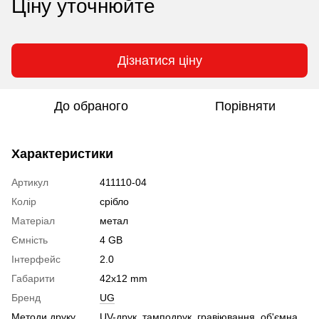
Ціну уточнюйте
Дізнатися ціну
До обраного
Порівняти
Характеристики
Артикул
411110-04
Колір
срібло
Матеріал
метал
Ємність
4 GB
Інтерфейс
2.0
Габарити
42х12 mm
Бренд
UG
Методи друку
UV-друк, тамподрук, гравіювання, об'ємна