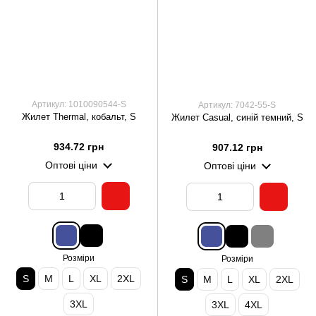
Артикул: 1010090544-S
Артикул: 7042-55-S
Жилет Thermal, кобальт, S
Жилет Casual, синій темний, S
934.72 грн
907.12 грн
Оптові ціни
Оптові ціни
Розміри
Розміри
S
M
L
XL
2XL
S
M
L
XL
2XL
3XL
3XL
4XL