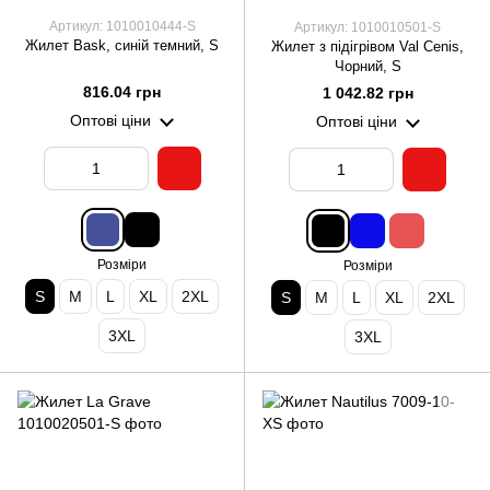
Артикул: 1010010444-S
Артикул: 1010010501-S
Жилет Bask, синій темний, S
Жилет з підігрівом Val Cenis,
Чорний, S
816.04 грн
1 042.82 грн
Оптові ціни
Оптові ціни
Розміри
Розміри
S
M
L
XL
2XL
S
M
L
XL
2XL
3XL
3XL