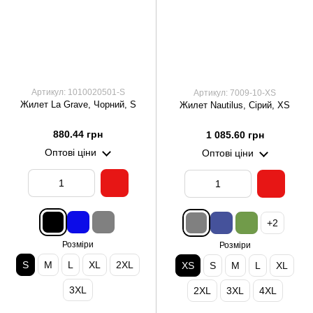
Артикул: 1010020501-S
Артикул: 7009-10-XS
Жилет La Grave, Чорний, S
Жилет Nautilus, Сірий, XS
880.44 грн
1 085.60 грн
Оптові ціни
Оптові ціни
+2
Розміри
Розміри
S
M
L
XL
2XL
XS
S
M
L
XL
3XL
2XL
3XL
4XL