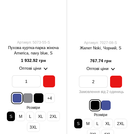
Артикул: 5073-55-S
Артикул: 7027-08-S
Пухова куртка-парка жіноча
Жилет Noki, Чорний, S
America, navy blue, S
1 932.92 грн
767.74 грн
Оптові ціни
Оптові ціни
Замовлення від 2 одиниць
+4
Розміри
Розміри
S
M
L
XL
2XL
S
M
L
XL
2XL
3XL