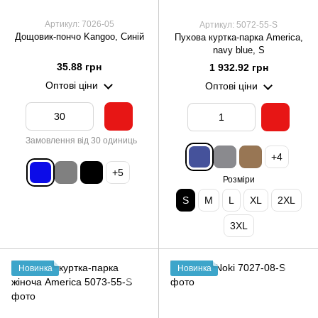
Артикул: 7026-05
Артикул: 5072-55-S
Дощовик-пончо Kangoo, Синій
Пухова куртка-парка America,
navy blue, S
35.88 грн
1 932.92 грн
Оптові ціни
Оптові ціни
Замовлення від 30 одиниць
+4
+5
Розміри
S
M
L
XL
2XL
3XL
Новинка
Новинка