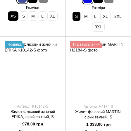
Розміри
Розміри
XS
S
M
L
XL
S
M
L
XL
2XL
3XL
Новинка
Під замовлення
Артикул: K10142-S
Артикул: Н2184-S
Жилет флісовий жіночий
Жилет флісовий MARTIN,
ERIKA, сірий світлий, S
сірий темний, S
978.00 грн
1 333.00 грн