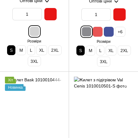
Оптові ціни
Оптові ціни
+6
Розміри
Розміри
S
M
L
XL
2XL
S
M
L
XL
2XL
3XL
3XL
Хіт
Новинка