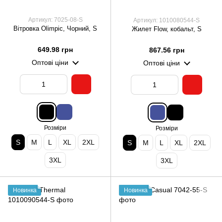
Артикул: 7025-08-S
Артикул: 1010080544-S
Вітровка Olimpic, Чорний, S
Жилет Flow, кобальт, S
649.98 грн
867.56 грн
Оптові ціни
Оптові ціни
Розміри
Розміри
S
M
L
XL
2XL
S
M
L
XL
2XL
3XL
3XL
Новинка
Новинка