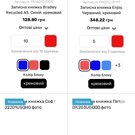
Артикул: 95142103705
Артикул: DN20LUR111
Записна книжка Bradley
Записна книжка Enjoy,
Recycled А5, Синій, кремовий
Червоний, кремовий
128.80 грн
348.22 грн
Оптові ціни
Оптові ціни
Замовлення від 10 одиниць
Замовлення від 5 одиниць
+3
Колір блоку
Колір блоку
кремовий
кремовий
Новинка
Новинка
.
.