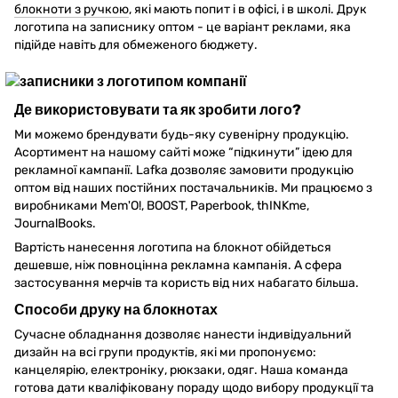
блокноти з ручкою
, які мають попит і в офісі, і в школі. Друк
логотипа на записнику оптом - це варіант реклами, яка
підійде навіть для обмеженого бюджету.
Де використовувати та як зробити лого?
Ми можемо брендувати будь-яку сувенірну продукцію.
Асортимент на нашому сайті може “підкинути” ідею для
рекламної кампанії. Lafka дозволяє замовити продукцію
оптом від наших постійних постачальників. Ми працюємо з
виробниками Mem'O!, BOOST, Paperbook, thINKme,
JournalBooks.
Вартість нанесення логотипа на блокнот обійдеться
дешевше, ніж повноцінна рекламна кампанія. А сфера
застосування мерчів та користь від них набагато більша.
Способи друку на блокнотах
Сучасне обладнання дозволяє нанести індивідуальний
дизайн на всі групи продуктів, які ми пропонуємо:
канцелярію, електроніку, рюкзаки, одяг. Наша команда
готова дати кваліфіковану пораду щодо вибору продукції та