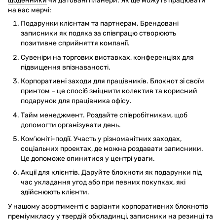
щоденники
чи датовані планери. Як ще можуть працювати
на вас мерчі:
Подарунки клієнтам та партнерам. Брендовані
записники як подяка за співпрацю створюють
позитивне сприйняття компанії.
Сувеніри на торгових виставках, конференціях для
підвищення впізнаваності.
Корпоративні заходи для працівників. Блокнот зі своїм
принтом – це спосіб зміцнити колектив та корисний
подарунок для працівника офісу.
Тайм менеджмент. Роздайте співробітникам, щоб
допомогти організувати день.
Ком’юніті-події. Участь у різноманітних заходах,
соціальних проектах, де можна роздавати записники.
Це допоможе опинитися у центрі уваги.
Акції для клієнтів. Даруйте блокноти як подарунки під
час укладання угод або при певних покупках, які
здійснюють клієнти.
У нашому асортименті є варіанти корпоративних блокнотів
преміумкласу у твердій обкладинці, записники на резинці та