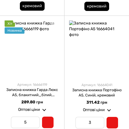
кремовий
кремовий
Хіт
Новинка
Артикул: 16666119
Артикул: 16664041
Записна книжка Гарда Люкс
Записна книжка Портофіно
А5, блакитний_білий,
А5, Синій, кремовий
кремовий
289.80 грн
311.42 грн
Оптові ціни
Оптові ціни