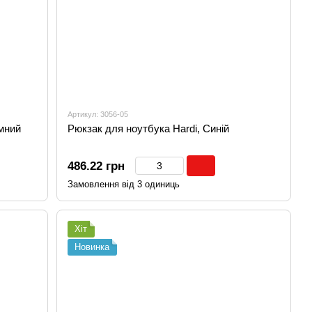
Артикул: 3056-05
емний
Рюкзак для ноутбука Hardi, Синій
486.22 грн
Замовлення від 3 одиниць
Хіт
Новинка