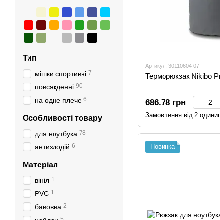
Тип
Артикул: 30110604-07
7
мішки спортивні
Терморюкзак Nikibo Pr
90
повсякденні
6
на одне плече
686.78 грн
Замовлення від 2 одини
Особливості товару
78
для ноутбука
6
антизлодій
Новинка
Матеріал
1
вініл
1
PVC
2
бавовна
5