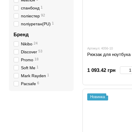
нейлон
1
спанбонд
92
поліестер
1
поліуретан(PU)
Бренд
24
Nikibo
Артикул: 4056-10
53
Discover
Рюкзак для ноутбука 
18
Promo
1
Soft Me
1 093.42 грн
1
Mark Rayden
6
Pacsafe
Новинка