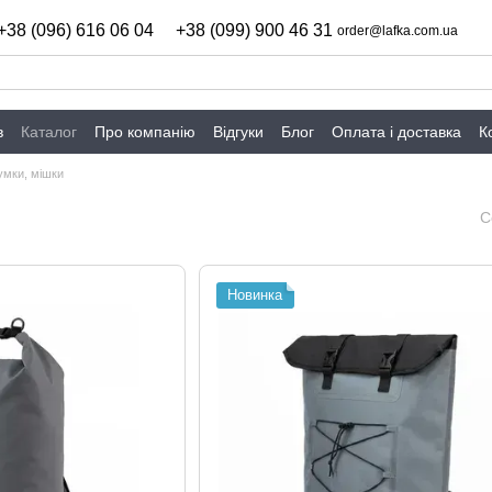
+38 (096) 616 06 04
+38 (099) 900 46 31
order@lafka.com.ua
в
Каталог
Про компанію
Відгуки
Блог
Оплата і доставка
К
умки, мішки
С
Новинка