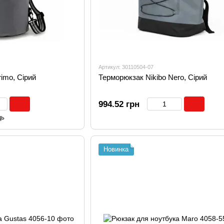
Артикул: 30110504-07
imo, Сірий
Терморюкзак Nikibo Nero, Сірий
994.52 грн
ць
Новинка