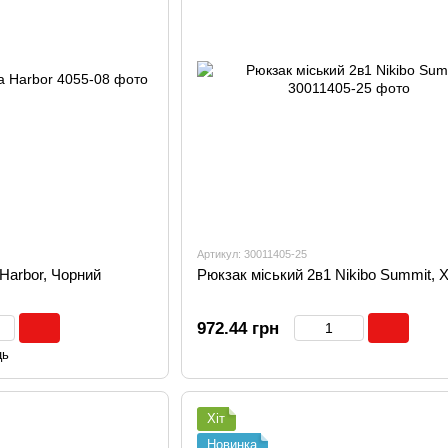
Артикул: 30011405-25
Harbor, Чорний
Рюкзак міський 2в1 Nikibo Summit, Х
972.44 грн
ць
Хіт
Новинка