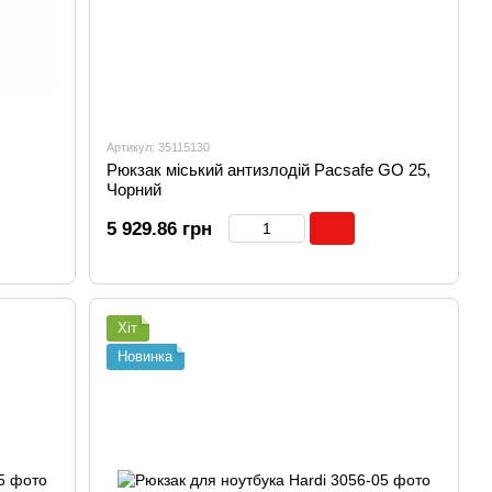
Артикул: 35115130
Рюкзак міський антизлодій Pacsafe GO 25,
Чорний
5 929.86 грн
Хіт
Новинка