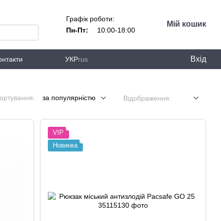
Графік роботи:
Мій кошик
Пн-Пт:
10:00-18:00
Вхід
онтакти
УКР
rus
ортування:
за популярністю
Відображення:
VIP
Новинка