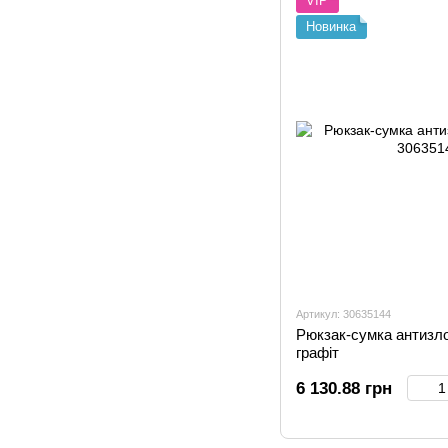
VIP
Новинка
Артикул: 30635144
Рюкзак-сумка антизло
графіт
6 130.88 грн