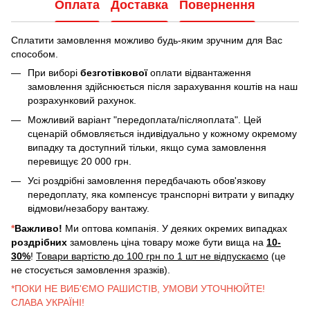
Оплата
Доставка
Повернення
Сплатити замовлення можливо будь-яким зручним для Вас
способом.
При виборі
безготівкової
оплати відвантаження
замовлення здійснюється після зарахування коштів на наш
розрахунковий рахунок.
Можливий варіант "передоплата/післяоплата". Цей
сценарій обмовляється індивідуально у кожному окремому
випадку та доступний тільки, якщо сума замовлення
перевищує 20 000 грн.
Усі роздрібні замовлення передбачають обов'язкову
передоплату, яка компенсує транспорні витрати у випадку
відмови/незабору вантажу.
*
Важливо!
Ми оптова компанія. У деяких окремих випадках
роздрібних
замовлень ціна товару може бути вища на
10-
30%
!
Товари вартістю до 100 грн по 1 шт не відпускаємо
(це
не стосується замовлення зразків).
*ПОКИ НЕ ВИБ'ЄМО РАШИСТІВ, УМОВИ УТОЧНЮЙТЕ!
СЛАВА УКРАЇНІ!