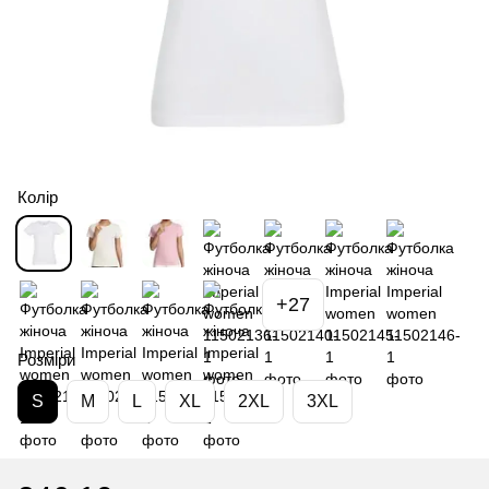
Колір
+27
Розміри
S
M
L
XL
2XL
3XL