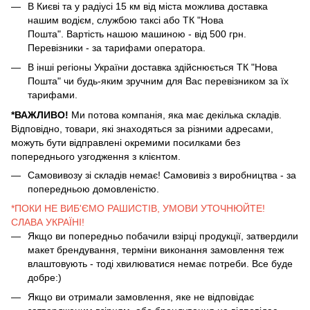
В Києві та у радіусі 15 км від міста можлива доставка
нашим водієм, службою таксі або ТК "Нова
Пошта". Вартість нашою машиною - від 500 грн.
Перевізники - за тарифами оператора.
В інші регіоны України доставка здійснюється ТК "Нова
Пошта" чи будь-яким зручним для Вас перевізником за їх
тарифами.
*ВАЖЛИВО!
Ми потова компанія, яка має декілька складів.
Відповідно, товари, які знаходяться за різними адресами,
можуть бути відправлені окремими посилками без
попереднього узгодження з клієнтом.
Самовивозу зі складів немає! Самовивіз з виробництва - за
попередньою домовленістю.
*ПОКИ НЕ ВИБ'ЄМО РАШИСТІВ, УМОВИ УТОЧНЮЙТЕ!
СЛАВА УКРАЇНІ!
Якщо ви попередньо побачили взірці продукції, затвердили
макет брендування, терміни виконання замовлення теж
влаштовують - тоді хвилюватися немає потреби. Все буде
добре:)
Якщо ви отримали замовлення, яке не відповідає