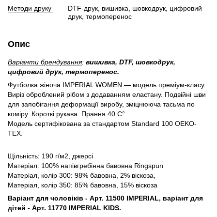
Методи друку
DTF-друк, вишивка, шовкодрук, цифровий
друк, термоперенос
Опис
Варіанти брендування
:
вишивка, DTF, шовкодрук,
цифровий друк, термоперенос.
Футболка жіноча IMPERIAL WOMEN — модель преміум-класу.
Виріз оброблений рібом з додаванням еластану. Подвійні шви
для запобігання деформації виробу, зміцнююча тасьма по
коміру. Короткі рукава. Прання 40 С°.
Модель сертифікована за стандартом Standard 100 ОEKO-
TEX.
Щільність: 190 г/м2, джерсі
Матеріал: 100% напівгребінна бавовна Ringspun
Матеріал, колір 300: 98% бавовна, 2% віскоза,
Матеріал, колір 350: 85% бавовна, 15% віскоза
Варіант для чоловіків - Арт. 11500 IMPERIAL, варіант для
дітей - Арт. 11770 IMPERIAL KIDS.