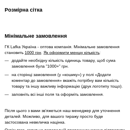
Розмірна сітка
Мінімальне замовлення
ГК Lafka Україна - оптова компанія. Мінімальне замовлення
становить
1000 грн
.
Як оформити меншу кількість
:
додайте необхідну кількість одиниць товару, щоб сума
замовлення була "1000+" грн.
на сторінці замовлення (у «кошику») у полі «Додати
коментар до замовлення» вкажіть потрібну вам кількість
товару та іншу важливу інформацію (друк логотипу тощо).
заповніть всі інші поля та оформіть замовлення.
Після цього з вами зв’яжеться наш менеджер для уточнення
деталей. Можливо, для вашого тиражу просто буде
застосована невеличка націнка.
Окрім того, запит на попередній прорахунок можна відправити