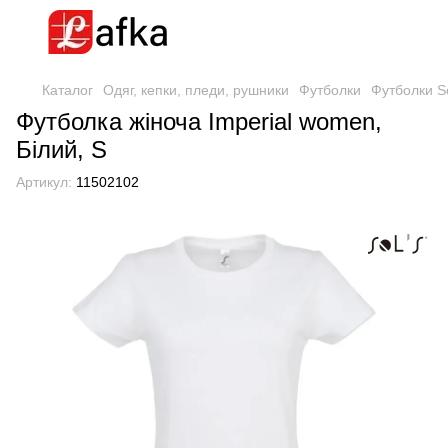
Каталог
Одяг, кепки, пледи, рушники
Футболки
Футболки So
Футболка жіноча Imperial women,
Білий, S
Артикул:
11502102