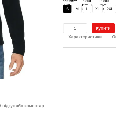
S
M
L
XL
2XL
Купити
Характеристики
О
 відгук або коментар