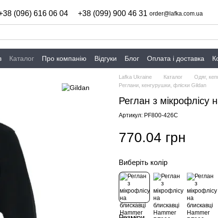
+38 (096) 616 06 04
+38 (099) 900 46 31
order@lafka.com.ua
в
Каталог
Про компанію
Відгуки
Блог
Оплата і доставка
К
Lafka Ukraine
Каталог
Одяг, кеп
Реглани, кенгурушки, фліски Gildan
Реглан з мікрофлісу 
Артикул: PF800-426C
770.04 грн
Виберіть колір
Розміри