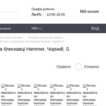
Графік роботи:
Мій кошик
Пн-Пт:
10:00-18:00
Вхід
онтакти
УКР
rus
ки, пледи, рушники
Реглани, кенгурушки, фліски
Реглан з мікрофлісу на блискавці Hammer, Чорний, S
на блискавці Hammer, Чорний, S
Порівняти
В бажання