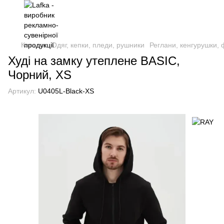
Каталог
Одяг, кепки, пледи, рушники
Реглани, кенгурушки, 
Худі на замку утеплене BASIC,
Чорний, XS
Артикул:
U0405L-Black-XS