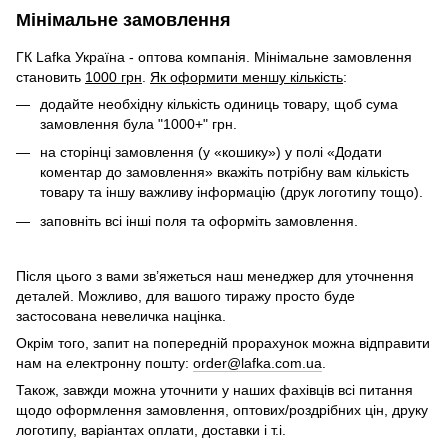
Мінімальне замовлення
ГК Lafka Україна - оптова компанія. Мінімальне замовлення
становить
1000 грн
.
Як оформити меншу кількість
:
додайте необхідну кількість одиниць товару, щоб сума
замовлення була "1000+" грн.
на сторінці замовлення (у «кошику») у полі «Додати
коментар до замовлення» вкажіть потрібну вам кількість
товару та іншу важливу інформацію (друк логотипу тощо).
заповніть всі інші поля та оформіть замовлення.
Після цього з вами зв’яжеться наш менеджер для уточнення
деталей. Можливо, для вашого тиражу просто буде
застосована невеличка націнка.
Окрім того, запит на попередній прорахунок можна відправити
нам на електронну пошту:
order@lafka.com.ua
.
Також, завжди можна уточнити у наших фахівців всі питання
щодо оформлення замовлення, оптових/роздрібних цін, друку
логотипу, варіантах оплати, доставки і т.і.