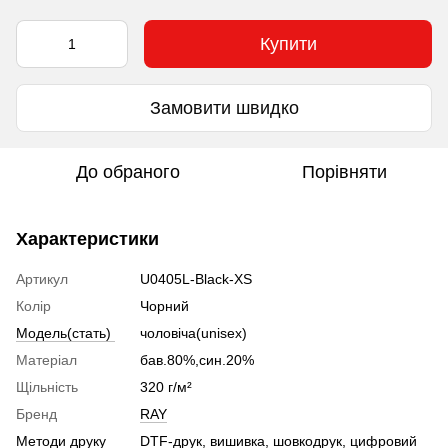
Купити
Замовити швидко
До обраного
Порівняти
Характеристики
Артикул
U0405L-Black-XS
Колір
Чорний
Модель(стать)
чоловіча(unisex)
Матеріал
бав.80%,син.20%
Щільність
320 г/м²
Бренд
RAY
Методи друку
DTF-друк, вишивка, шовкодрук, цифровий