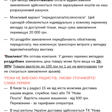
При виборі
безготівкової
оплати відвантаження
замовлення здійснюється після зарахування коштів на наш
розрахунковий рахунок.
Можливий варіант "передоплата/післяоплата". Цей
сценарій обмовляється індивідуально у кожному окремому
випадку та доступний тільки, якщо сума замовлення
перевищує 20 000 грн.
Усі роздрібні замовлення передбачають обов'язкову
передоплату, яка компенсує транспорні витрати у випадку
відмови/незабору вантажу.
*
Важливо!
Ми оптова компанія. У деяких окремих випадках
роздрібних
замовлень ціна товару може бути вища на
10-
30%
!
Товари вартістю до 100 грн по 1 шт не відпускаємо
(це
не стосується замовлення зразків).
*ПОКИ НЕ ВИБ'ЄМО РАШИСТІВ, УМОВИ УТОЧНЮЙТЕ!
СЛАВА УКРАЇНІ!
В Києві та у радіусі 15 км від міста можлива доставка
нашим водієм, службою таксі або ТК "Нова
Пошта". Вартість нашою машиною - від 500 грн.
Перевізники - за тарифами оператора.
В інші регіоны України доставка здійснюється ТК "Нова