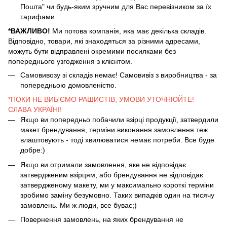
Пошта" чи будь-яким зручним для Вас перевізником за їх
тарифами.
*ВАЖЛИВО!
Ми потова компанія, яка має декілька складів.
Відповідно, товари, які знаходяться за різними адресами,
можуть бути відправлені окремими посилками без
попереднього узгодження з клієнтом.
Самовивозу зі складів немає! Самовивіз з виробництва - за
попередньою домовленістю.
*ПОКИ НЕ ВИБ'ЄМО РАШИСТІВ, УМОВИ УТОЧНЮЙТЕ!
СЛАВА УКРАЇНІ!
Якщо ви попередньо побачили взірці продукції, затвердили
макет брендування, терміни виконання замовлення теж
влаштовують - тоді хвилюватися немає потреби. Все буде
добре:)
Якщо ви отримали замовлення, яке не відповідає
затвердженим взірцям, або брендування не відповідає
затвердженому макету, ми у максимально короткі терміни
зробимо заміну безумовно. Таких випадків один на тисячу
замовлень. Ми ж люди, все буває;)
Повернення замовлень, на яких брендування не