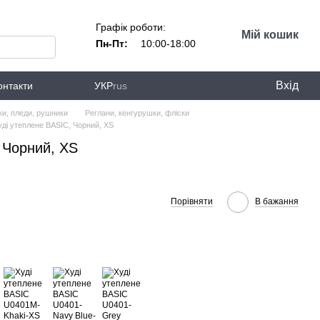
Графік роботи:
Мій кошик
Пн-Пт:
10:00-18:00
Вхід
онтакти
УКР
rus
ки, пледи, рушники
Реглани, кенгурушки, фліски
уді утеплене BASIC, Чорний, XS
 Чорний, XS
Порівняти
В бажання