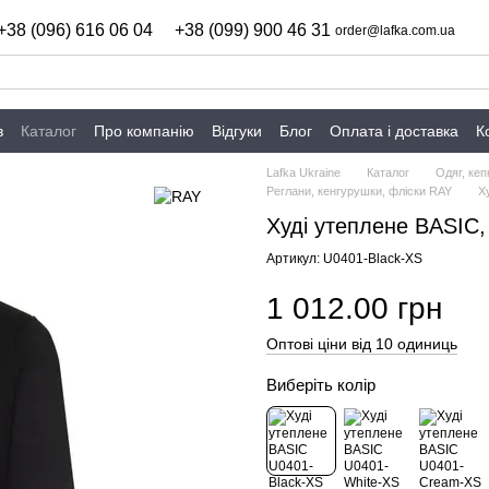
+38 (096) 616 06 04
+38 (099) 900 46 31
order@lafka.com.ua
в
Каталог
Про компанію
Відгуки
Блог
Оплата і доставка
К
Lafka Ukraine
Каталог
Одяг, кеп
Реглани, кенгурушки, фліски RAY
Х
Худі утеплене BASIC,
Артикул: U0401-Black-XS
1 012.00 грн
Оптові ціни від 10 одиниць
Виберіть колір