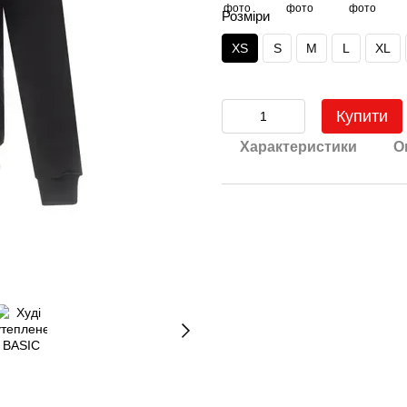
Розміри
XS
S
M
L
XL
Купити
Характеристики
О