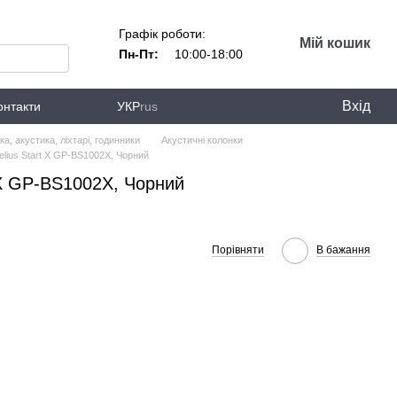
Графік роботи:
Мій кошик
Пн-Пт:
10:00-18:00
Вхід
онтакти
УКР
rus
ка, акустика, ліхтарі, годинники
Акустичні колонки
elius Start X GP-BS1002X, Чорний
 X GP-BS1002X, Чорний
Порівняти
В бажання