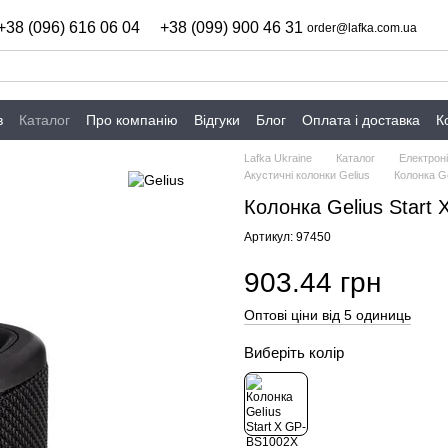
+38 (096) 616 06 04
+38 (099) 900 46 31
order@lafka.com.ua
в
Каталог
Про компанію
Відгуки
Блог
Оплата і доставка
К
Lafka Ukraine
Каталог
Електроні
Акустичні колонки Gelius
Колонка G
Колонка Gelius Start
Артикул: 97450
903.44 грн
Оптові ціни від 5 одиниць
Виберіть колір