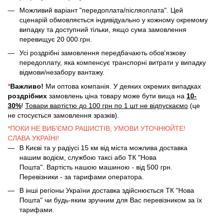
Можливий варіант "передоплата/післяоплата". Цей
сценарій обмовляється індивідуально у кожному окремому
випадку та доступний тільки, якщо сума замовлення
перевищує 20 000 грн.
Усі роздрібні замовлення передбачають обов'язкову
передоплату, яка компенсує транспорні витрати у випадку
відмови/незабору вантажу.
*
Важливо!
Ми оптова компанія. У деяких окремих випадках
роздрібних
замовлень ціна товару може бути вища на
10-
30%
!
Товари вартістю до 100 грн по 1 шт не відпускаємо
(це
не стосується замовлення зразків).
*ПОКИ НЕ ВИБ'ЄМО РАШИСТІВ, УМОВИ УТОЧНЮЙТЕ!
СЛАВА УКРАЇНІ!
В Києві та у радіусі 15 км від міста можлива доставка
нашим водієм, службою таксі або ТК "Нова
Пошта". Вартість нашою машиною - від 500 грн.
Перевізники - за тарифами оператора.
В інші регіоны України доставка здійснюється ТК "Нова
Пошта" чи будь-яким зручним для Вас перевізником за їх
тарифами.