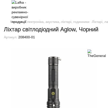
Каталог
Електроніка, акустика, ліхтарі, годинники
Ліхтарі, 
Ліхтар світлодіодний Aglow, Чорний
Артикул:
208400-01