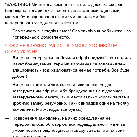
*ВАЖЛИВО!
Ми потова компанія, яка має декілька складів.
Відповідно, товари, які знаходяться за різними адресами,
можуть бути відправлені окремими посилками без
попереднього узгодження з клієнтом.
Самовивозу зі складів немає! Самовивіз з виробництва - за
попередньою домовленістю.
*ПОКИ НЕ ВИБ'ЄМО РАШИСТІВ, УМОВИ УТОЧНЮЙТЕ!
СЛАВА УКРАЇНІ!
Якщо ви попередньо побачили взірці продукції, затвердили
макет брендування, терміни виконання замовлення теж
влаштовують - тоді хвилюватися немає потреби. Все буде
добре:)
Якщо ви отримали замовлення, яке не відповідає
затвердженим взірцям, або брендування не відповідає
затвердженому макету, ми у максимально короткі терміни
зробимо заміну безумовно. Таких випадків один на тисячу
замовлень. Ми ж люди, все буває;)
Повернення замовлень, на яких брендування не
передбачалось, обговорюється індивідуально і тільки за
умови повної невідповідності товару заявленим на сайті
характеристикам.