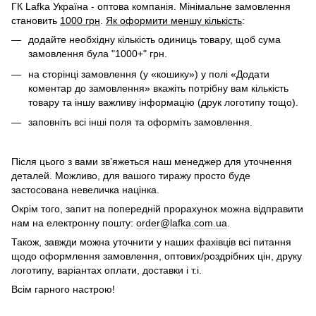
ГК Lafka Україна - оптова компанія. Мінімальне замовлення
становить
1000 грн
.
Як оформити меншу кількість
:
додайте необхідну кількість одиниць товару, щоб сума
замовлення була "1000+" грн.
на сторінці замовлення (у «кошику») у полі «Додати
коментар до замовлення» вкажіть потрібну вам кількість
товару та іншу важливу інформацію (друк логотипу тощо).
заповніть всі інші поля та оформіть замовлення.
Після цього з вами зв’яжеться наш менеджер для уточнення
деталей. Можливо, для вашого тиражу просто буде
застосована невеличка націнка.
Окрім того, запит на попередній прорахунок можна відправити
нам на електронну пошту:
order@lafka.com.ua
.
Також, завжди можна уточнити у наших фахівців всі питання
щодо оформлення замовлення, оптових/роздрібних цін, друку
логотипу, варіантах оплати, доставки і т.і.
Всім гарного настрою!