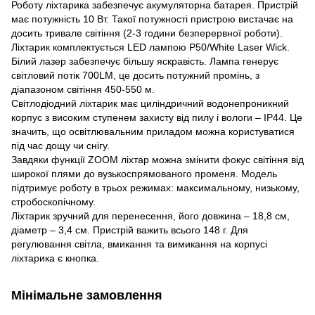
Роботу ліхтарика забезпечує акумуляторна батарея. Пристрій
має потужність 10 Вт. Такої потужності пристрою вистачає на
досить тривале світіння (2-3 години безперервної роботи).
Ліхтарик комплектується LED лампою P50/White Laser Wick.
Білий лазер забезпечує більшу яскравість. Лампа генерує
світловий потік 700LM, це досить потужний промінь, з
діапазоном світіння 450-550 м.
Світлодіодний ліхтарик має циліндричний водонепроникний
корпус з високим ступенем захисту від пилу і вологи – IP44. Це
значить, що освітлювальним приладом можна користуватися
під час дощу чи снігу.
Завдяки функції ZOOM ліхтар можна змінити фокус світіння від
широкої плями до вузькоспрямованого променя. Модель
підтримує роботу в трьох режимах: максимальному, низькому,
стробоскопічному.
Ліхтарик зручний для перенесення, його довжина – 18,8 см,
діаметр – 3,4 см. Пристрій важить всього 148 г. Для
регулювання світла, вмикання та вимикання на корпусі
ліхтарика є кнопка.
Мінімальне замовлення