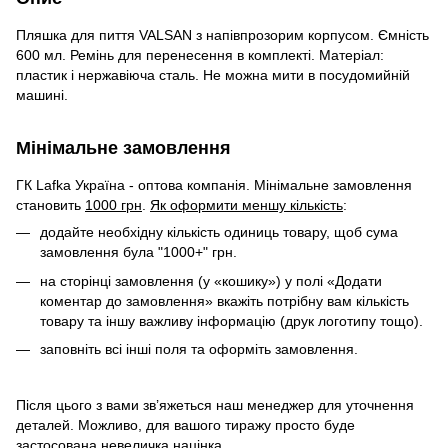
Пляшка для пиття VALSAN з напівпрозорим корпусом. Ємність
600 мл. Ремінь для перенесення в комплекті. Матеріал:
пластик і нержавіюча сталь. Не можна мити в посудомийній
машині.
Мінімальне замовлення
ГК Lafka Україна - оптова компанія. Мінімальне замовлення
становить
1000 грн
.
Як оформити меншу кількість
:
додайте необхідну кількість одиниць товару, щоб сума
замовлення була "1000+" грн.
на сторінці замовлення (у «кошику») у полі «Додати
коментар до замовлення» вкажіть потрібну вам кількість
товару та іншу важливу інформацію (друк логотипу тощо).
заповніть всі інші поля та оформіть замовлення.
Після цього з вами зв’яжеться наш менеджер для уточнення
деталей. Можливо, для вашого тиражу просто буде
застосована невеличка націнка.