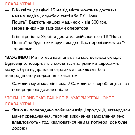
СЛАВА УКРАЇНІ!
В Києві та у радіусі 15 км від міста можлива доставка
нашим водієм, службою таксі або ТК "Нова
Пошта". Вартість нашою машиною - від 500 грн.
Перевізники - за тарифами оператора.
В інші регіоны України доставка здійснюється ТК "Нова
Пошта" чи будь-яким зручним для Вас перевізником за їх
тарифами.
*ВАЖЛИВО!
Ми потова компанія, яка має декілька складів.
Відповідно, товари, які знаходяться за різними адресами,
можуть бути відправлені окремими посилками без
попереднього узгодження з клієнтом.
Самовивозу зі складів немає! Самовивіз з виробництва - за
попередньою домовленістю.
*ПОКИ НЕ ВИБ'ЄМО РАШИСТІВ, УМОВИ УТОЧНЮЙТЕ!
СЛАВА УКРАЇНІ!
Якщо ви попередньо побачили взірці продукції, затвердили
макет брендування, терміни виконання замовлення теж
влаштовують - тоді хвилюватися немає потреби. Все буде
добре:)