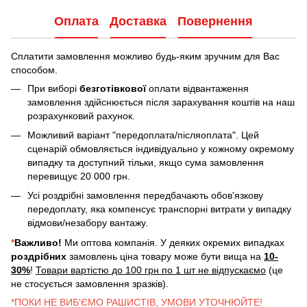
Оплата
Доставка
Повернення
Сплатити замовлення можливо будь-яким зручним для Вас
способом.
При виборі
безготівкової
оплати відвантаження
замовлення здійснюється після зарахування коштів на наш
розрахунковий рахунок.
Можливий варіант "передоплата/післяоплата". Цей
сценарій обмовляється індивідуально у кожному окремому
випадку та доступний тільки, якщо сума замовлення
перевищує 20 000 грн.
Усі роздрібні замовлення передбачають обов'язкову
передоплату, яка компенсує транспорні витрати у випадку
відмови/незабору вантажу.
*
Важливо!
Ми оптова компанія. У деяких окремих випадках
роздрібних
замовлень ціна товару може бути вища на
10-
30%
!
Товари вартістю до 100 грн по 1 шт не відпускаємо
(це
не стосується замовлення зразків).
*ПОКИ НЕ ВИБ'ЄМО РАШИСТІВ, УМОВИ УТОЧНЮЙТЕ!