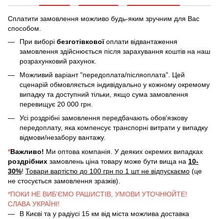
Сплатити замовлення можливо будь-яким зручним для Вас
способом.
При виборі
безготівкової
оплати відвантаження
замовлення здійснюється після зарахування коштів на наш
розрахунковий рахунок.
Можливий варіант "передоплата/післяоплата". Цей
сценарій обмовляється індивідуально у кожному окремому
випадку та доступний тільки, якщо сума замовлення
перевищує 20 000 грн.
Усі роздрібні замовлення передбачають обов'язкову
передоплату, яка компенсує транспорні витрати у випадку
відмови/незабору вантажу.
*
Важливо!
Ми оптова компанія. У деяких окремих випадках
роздрібних
замовлень ціна товару може бути вища на
10-
30%
!
Товари вартістю до 100 грн по 1 шт не відпускаємо
(це
не стосується замовлення зразків).
*ПОКИ НЕ ВИБ'ЄМО РАШИСТІВ, УМОВИ УТОЧНЮЙТЕ!
СЛАВА УКРАЇНІ!
В Києві та у радіусі 15 км від міста можлива доставка