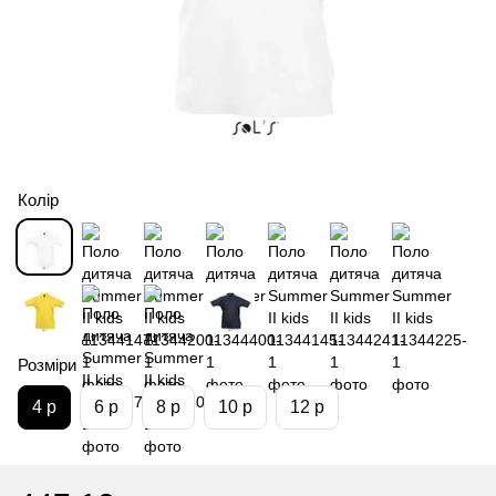
Колір
Розміри
4 р
6 р
8 р
10 р
12 р