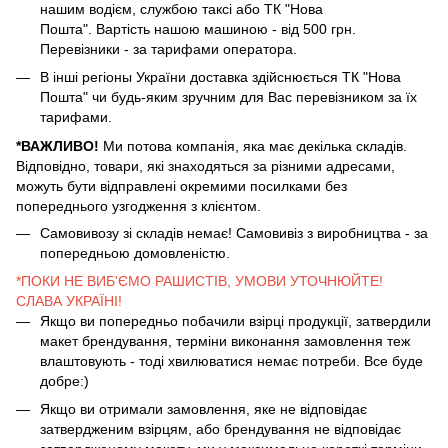
нашим водієм, службою таксі або ТК "Нова
Пошта". Вартість нашою машиною - від 500 грн.
Перевізники - за тарифами оператора.
В інші регіоны України доставка здійснюється ТК "Нова
Пошта" чи будь-яким зручним для Вас перевізником за їх
тарифами.
*ВАЖЛИВО!
Ми потова компанія, яка має декілька складів.
Відповідно, товари, які знаходяться за різними адресами,
можуть бути відправлені окремими посилками без
попереднього узгодження з клієнтом.
Самовивозу зі складів немає! Самовивіз з виробництва - за
попередньою домовленістю.
*ПОКИ НЕ ВИБ'ЄМО РАШИСТІВ, УМОВИ УТОЧНЮЙТЕ!
СЛАВА УКРАЇНІ!
Якщо ви попередньо побачили взірці продукції, затвердили
макет брендування, терміни виконання замовлення теж
влаштовують - тоді хвилюватися немає потреби. Все буде
добре:)
Якщо ви отримали замовлення, яке не відповідає
затвердженим взірцям, або брендування не відповідає