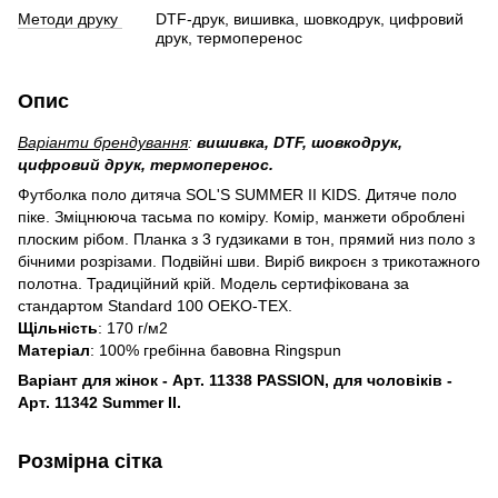
Методи друку
DTF-друк, вишивка, шовкодрук, цифровий
друк, термоперенос
Опис
Варіанти брендування
:
вишивка, DTF, шовкодрук,
цифровий друк, термоперенос.
Футболка поло дитяча SOL'S SUMMER II KIDS. Дитяче поло
піке. Зміцнююча тасьма по коміру. Комір, манжети оброблені
плоским рібом. Планка з 3 гудзиками в тон, прямий низ поло з
бічними розрізами. Подвійні шви. Виріб викроєн з трикотажного
полотна. Традиційний крій. Модель сертифікована за
стандартом Standard 100 ОEKO-TEX.
Щільність
: 170 г/м2
Матеріал
: 100% гребінна бавовна Ringspun
Варіант для жінок - Арт. 11338 PASSION, для чоловіків -
Арт. 11342 Summer II.
Розмірна сітка