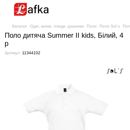
Каталог
Одяг, кепки, пледи, рушники
Поло
Поло Sol`s
Пол
Поло дитяча Summer II kids, Білий, 4
р
Артикул:
11344102