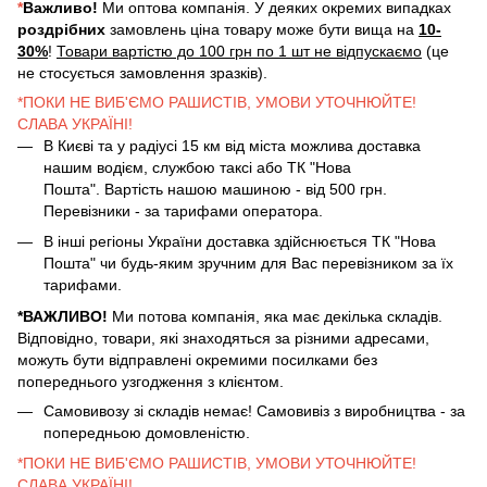
*
Важливо!
Ми оптова компанія. У деяких окремих випадках
роздрібних
замовлень ціна товару може бути вища на
10-
30%
!
Товари вартістю до 100 грн по 1 шт не відпускаємо
(це
не стосується замовлення зразків).
*ПОКИ НЕ ВИБ'ЄМО РАШИСТІВ, УМОВИ УТОЧНЮЙТЕ!
СЛАВА УКРАЇНІ!
В Києві та у радіусі 15 км від міста можлива доставка
нашим водієм, службою таксі або ТК "Нова
Пошта". Вартість нашою машиною - від 500 грн.
Перевізники - за тарифами оператора.
В інші регіоны України доставка здійснюється ТК "Нова
Пошта" чи будь-яким зручним для Вас перевізником за їх
тарифами.
*ВАЖЛИВО!
Ми потова компанія, яка має декілька складів.
Відповідно, товари, які знаходяться за різними адресами,
можуть бути відправлені окремими посилками без
попереднього узгодження з клієнтом.
Самовивозу зі складів немає! Самовивіз з виробництва - за
попередньою домовленістю.
*ПОКИ НЕ ВИБ'ЄМО РАШИСТІВ, УМОВИ УТОЧНЮЙТЕ!
СЛАВА УКРАЇНІ!