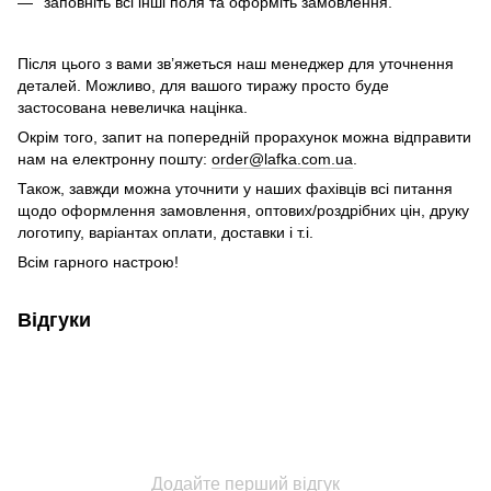
заповніть всі інші поля та оформіть замовлення.
Після цього з вами зв’яжеться наш менеджер для уточнення
деталей. Можливо, для вашого тиражу просто буде
застосована невеличка націнка.
Окрім того, запит на попередній прорахунок можна відправити
нам на електронну пошту:
order@lafka.com.ua
.
Також, завжди можна уточнити у наших фахівців всі питання
щодо оформлення замовлення, оптових/роздрібних цін, друку
логотипу, варіантах оплати, доставки і т.і.
Всім гарного настрою!
Відгуки
Додайте перший відгук