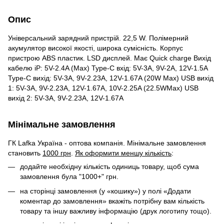
Опис
Універсальний зарядний пристрій. 22,5 W. Полімерний
акумулятор високої якості, широка сумісність. Корпус
пристрою ABS пластик. LSD дисплей. Має Quick charge Вихід
кабелю iP: 5V-2.4A (Max) Type-C вхід: 5V-3A, 9V-2A, 12V-1.5A
Type-C вихід: 5V-3A, 9V-2.23A, 12V-1.67A (20W Max) USB вихід
1: 5V-3A, 9V-2.23A, 12V-1.67A, 10V-2.25A (22.5WMax) USB
вихід 2: 5V-3A, 9V-2.23A, 12V-1.67A
Мінімальне замовлення
ГК Lafka Україна - оптова компанія. Мінімальне замовлення
становить
1000 грн
.
Як оформити меншу кількість
:
додайте необхідну кількість одиниць товару, щоб сума
замовлення була "1000+" грн.
на сторінці замовлення (у «кошику») у полі «Додати
коментар до замовлення» вкажіть потрібну вам кількість
товару та іншу важливу інформацію (друк логотипу тощо).