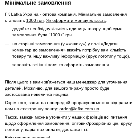
Мінімальне замовлення
ГК Lafka Україна - оптова компанія. Мінімальне замовлення
становить
1000 грн
.
Як оформити меншу кількість
:
додайте необхідну кількість одиниць товару, щоб сума
замовлення була "1000+" грн.
на сторінці замовлення (у «кошику») у полі «Додати
коментар до замовлення» вкажіть потрібну вам кількість
товару та іншу важливу інформацію (друк логотипу тощо).
заповніть всі інші поля та оформіть замовлення.
Після цього з вами зв’яжеться наш менеджер для уточнення
деталей. Можливо, для вашого тиражу просто буде
застосована невеличка націнка.
Окрім того, запит на попередній прорахунок можна відправити
нам на електронну пошту:
order@lafka.com.ua
.
Також, завжди можна уточнити у наших фахівців всі питання
щодо оформлення замовлення, оптових/роздрібних цін, друку
логотипу, варіантах оплати, доставки і т.і.
Всім гарного настрою!