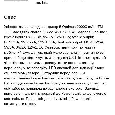
наліпка
Опис
Універсальний зарядний пристрій Optimus 20000 mAh, TM
TEG має Quick charge QS 22.5W+PD 20W. Батарея li-polimer.
type-c input : DC5V/3A, 9V/2A. 12V/1.5A; type-c output;
DC5V/3A, 9V/2.22A, 12V/1.66A; dual usb output: DC 4.5V/5A,
5V/3A, 9V/2A, 12V/1.5A. Універсальний, компактний та
мобільний акумулятор, який може заряджати практично всі
пристрої, що підтримують зарядку від USB. Інтелектаульний
чіп з кількома схемами захисту, включаючи захист від
перенапруги та перегріву. LED дисплей для індикації стану
ємності акумулятора. Інструкція: перед першим
використанням Power bank потрібно зарядити. Зарядка Power
Bank - підключіть Power bank до джерела usb за допомогою
usb-кабелю, наприкла до зарядного пристрою. Зарядка
пристрою: підключіть пристрій до Power bank, за допомогою
usb-кабелю. При необхідності увімкніть Power bank,
натиснувши кнопку.