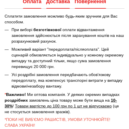
Оплата
Доставка
Повернення
Сплатити замовлення можливо будь-яким зручним для Вас
способом.
При виборі
безготівкової
оплати відвантаження
замовлення здійснюється після зарахування коштів на наш
розрахунковий рахунок.
Можливий варіант "передоплата/післяоплата". Цей
сценарій обмовляється індивідуально у кожному окремому
випадку та доступний тільки, якщо сума замовлення
перевищує 20 000 грн.
Усі роздрібні замовлення передбачають обов'язкову
передоплату, яка компенсує транспорні витрати у випадку
відмови/незабору вантажу.
*
Важливо!
Ми оптова компанія. У деяких окремих випадках
роздрібних
замовлень ціна товару може бути вища на
10-
30%
!
Товари вартістю до 100 грн по 1 шт не відпускаємо
(це
не стосується замовлення зразків).
*ПОКИ НЕ ВИБ'ЄМО РАШИСТІВ, УМОВИ УТОЧНЮЙТЕ!
СЛАВА УКРАЇНІ!