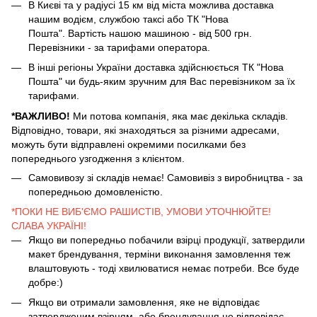
В Києві та у радіусі 15 км від міста можлива доставка
нашим водієм, службою таксі або ТК "Нова
Пошта". Вартість нашою машиною - від 500 грн.
Перевізники - за тарифами оператора.
В інші регіоны України доставка здійснюється ТК "Нова
Пошта" чи будь-яким зручним для Вас перевізником за їх
тарифами.
*ВАЖЛИВО!
Ми потова компанія, яка має декілька складів.
Відповідно, товари, які знаходяться за різними адресами,
можуть бути відправлені окремими посилками без
попереднього узгодження з клієнтом.
Самовивозу зі складів немає! Самовивіз з виробництва - за
попередньою домовленістю.
*ПОКИ НЕ ВИБ'ЄМО РАШИСТІВ, УМОВИ УТОЧНЮЙТЕ!
СЛАВА УКРАЇНІ!
Якщо ви попередньо побачили взірці продукції, затвердили
макет брендування, терміни виконання замовлення теж
влаштовують - тоді хвилюватися немає потреби. Все буде
добре:)
Якщо ви отримали замовлення, яке не відповідає
затвердженим взірцям, або брендування не відповідає