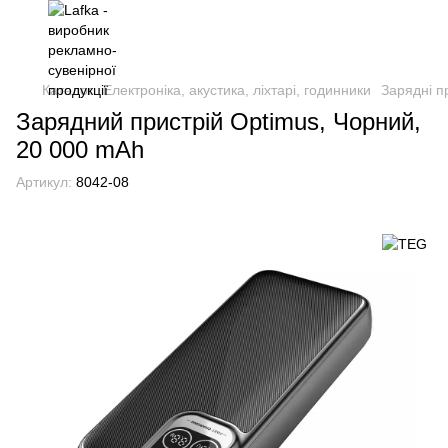
Каталог
Електроніка, акустика, ліхтарі, годинники
Зарядні п
Зарядний пристрій Optimus, Чорний,
20 000 mAh
Артикул:
8042-08