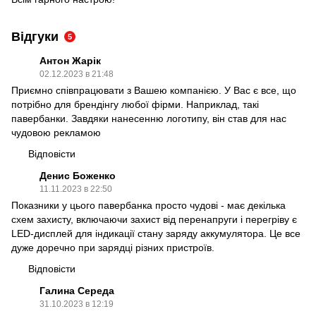
Відгуки
5
Антон Жарік
02.12.2023 в 21:48
Приємно співпрацювати з Вашею компанією. У Вас є все, що
потрібно для брендінгу любої фірми. Наприклад, такі
павербанки. Завдяки нанесенню логотипу, він став для нас
чудовою рекламою
Відповісти
Денис Боженко
11.11.2023 в 22:50
Показники у цього павербанка просто чудові - має декілька
схем захисту, включаючи захист від перенапруги і перегріву є
LED-дисплей для індикації стану заряду аккумулятора. Це все
дуже доречно при зарядці різних пристроїв.
Відповісти
Галина Середа
31.10.2023 в 12:19