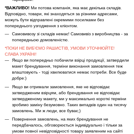
*ВАЖЛИВО!
Ми потова компанія, яка має декілька складів.
Відповідно, товари, які знаходяться за різними адресами,
можуть бути відправлені окремими посилками без
попереднього узгодження з клієнтом.
Самовивозу зі складів немає! Самовивіз з виробництва - за
попередньою домовленістю.
*ПОКИ НЕ ВИБ'ЄМО РАШИСТІВ, УМОВИ УТОЧНЮЙТЕ!
СЛАВА УКРАЇНІ!
Якщо ви попередньо побачили взірці продукції, затвердили
макет брендування, терміни виконання замовлення теж
влаштовують - тоді хвилюватися немає потреби. Все буде
добре:)
Якщо ви отримали замовлення, яке не відповідає
затвердженим взірцям, або брендування не відповідає
затвердженому макету, ми у максимально короткі терміни
зробимо заміну безумовно. Таких випадків один на тисячу
замовлень. Ми ж люди, все буває;)
Повернення замовлень, на яких брендування не
передбачалось, обговорюється індивідуально і тільки за
умови повної невідповідності товару заявленим на сайті