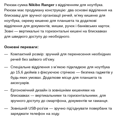
Рюкзак-сумка
Nikibo Ranger
з відділенням для ноутбука.
Рюкзак має продуману конструкцію: два основні відділення на
блискавці для зручної організації речей, м’яку кишеню для
ноутбука, окрему кишеню для планшета та додаткові
відділення для документів, мишки, ручок і банківських карток.
Зовні — вертикальні та горизонтальні кишені на блискавках
для швидкого доступу до необхідного.
Основні переваги:
Компактний розмір: зручний для перенесення необхідних
речей без зайвого об'єму.
Спеціальне відділення з м’якою підкладкою для ноутбука
до 15,6 дюймів з фіксуючою стрічкою — безпека гаджетів у
будь-яких умовах. Додаткове місце для планшета та
аксесуарів.
Ергономічний дизайн із зовнішніми кишенями на
блискавках — вертикальними та горизонтальними, для
зручного доступу до смартфона, документів чи гаманця.
Зовнішній USB-роз'єм — зручно під’єднувати повербанк та
заряджати телефон на ходу.