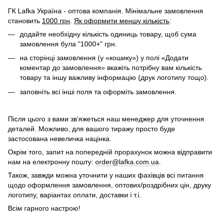
ГК Lafka Україна - оптова компанія. Мінімальне замовлення
становить
1000 грн
.
Як оформити меншу кількість
:
додайте необхідну кількість одиниць товару, щоб сума
замовлення була "1000+" грн.
на сторінці замовлення (у «кошику») у полі «Додати
коментар до замовлення» вкажіть потрібну вам кількість
товару та іншу важливу інформацію (друк логотипу тощо).
заповніть всі інші поля та оформіть замовлення.
Після цього з вами зв’яжеться наш менеджер для уточнення
деталей. Можливо, для вашого тиражу просто буде
застосована невеличка націнка.
Окрім того, запит на попередній прорахунок можна відправити
нам на електронну пошту:
order@lafka.com.ua
.
Також, завжди можна уточнити у наших фахівців всі питання
щодо оформлення замовлення, оптових/роздрібних цін, друку
логотипу, варіантах оплати, доставки і т.і.
Всім гарного настрою!