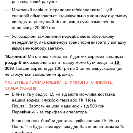
розрахунковий рахунок.
Можливий варіант "передоплата/післяоплата". Цей
сценарій обмовляється індивідуально у кожному окремому
випадку та доступний тільки, якщо сума замовлення
перевищує 20 000 грн.
Усі роздрібні замовлення передбачають обов'язкову
передоплату, яка компенсує транспорні витрати у випадку
відмови/незабору вантажу.
*
Важливо!
Ми оптова компанія. У деяких окремих випадках
роздрібних
замовлень ціна товару може бути вища на
10-
30%
!
Товари вартістю до 100 грн по 1 шт не відпускаємо
(це
не стосується замовлення зразків).
*ПОКИ НЕ ВИБ'ЄМО РАШИСТІВ, УМОВИ УТОЧНЮЙТЕ!
СЛАВА УКРАЇНІ!
В Києві та у радіусі 15 км від міста можлива доставка
нашим водієм, службою таксі або ТК "Нова
Пошта". Вартість нашою машиною - від 500 грн.
Перевізники - за тарифами оператора.
В інші регіоны України доставка здійснюється ТК "Нова
Пошта" чи будь-яким зручним для Вас перевізником за їх
тарифами.