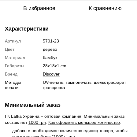
В избранное
К сравнению
Характеристики
Артикул
5701-23
Цвет
дерево
Материал
бамбук
Габариты
28х18х1 cm
Бренд
Discover
Методы
UV-печать, тампопечать, шелкотрафарет,
печати
гравировка
Минимальный заказ
ГК Lafka Украина – оптовая компания. Минимальный заказ
составляет
1000 грн
.
Как оформить меньшее количество
:
добавьте необходимое количество единиц товара, чтобы
сумма заказа была "1000+" грн.