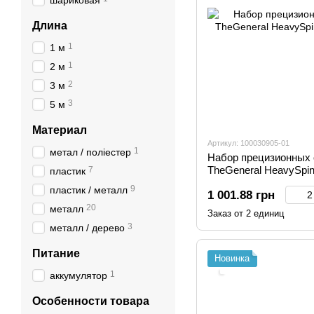
шариковая
Длина
1
1 м
1
2 м
2
3 м
3
5 м
Материал
Артикул: 100030905-01
1
метал / поліестер
Набор прецизионных о
TheGeneral HeavySpi
7
пластик
9
пластик / металл
1 001.88 грн
20
металл
Заказ от 2 единиц
3
металл / дерево
Питание
Новинка
1
аккумулятор
.
Особенности товара