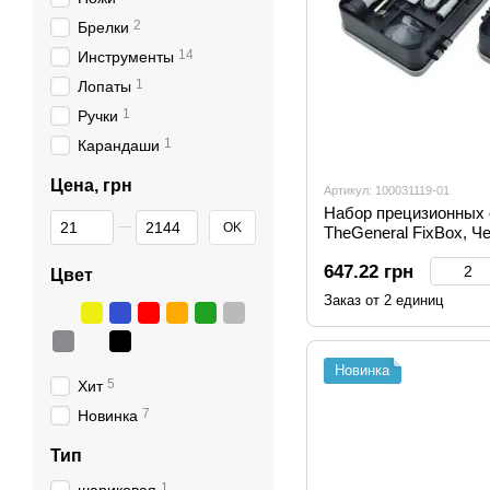
2
Брелки
14
Инструменты
1
Лопаты
1
Ручки
1
Карандаши
Цена, грн
Артикул: 100031119-01
Набор прецизионных о
От Цена, грн
До Цена, грн
OK
TheGeneral FixBox, Ч
647.22 грн
Цвет
Заказ от 2 единиц
Новинка
5
Хит
7
Новинка
Тип
1