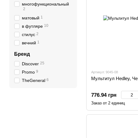
многофункциональный
2
1
матовый
10
в футляре
2
стилус
1
вечний
Бренд
25
Discover
9
Promo
Артикул: 9045-08
Мультитул Hedley, Ч
6
TheGeneral
776.94 грн
Заказ от 2 единиц