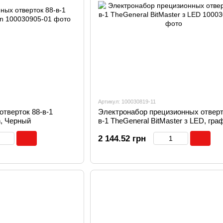
Артикул: 100030819-11
тверток 88-в-1
Электронабор прецизионных отверт
n, Черный
в-1 TheGeneral BitMaster з LED, гра
2 144.52 грн