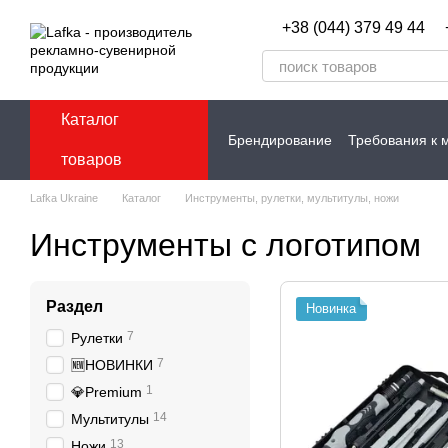
Перейти к основному контенту
+38 (044) 379 49 44
Каталог
Брендирование
Требования к 
товаров
Контакты
Lafka Ukraine
Каталог
Инструменты, рулетки, мультитулы, ножи
Инструменты с логотипом
Раздел
Новинка
7
Рулетки
7
🆕НОВИНКИ
1
💎Premium
14
Мультитулы
13
Ножи