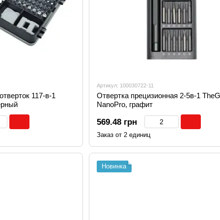
Артикул: 100030722-11
тверток 117-в-1
Отвертка прецизионная 2-5в-1 TheG
ерный
NanoPro, графит
569.48 грн
Заказ от 2 единиц
Новинка