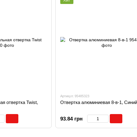
Хит
Артикул: 95485323
я отвертка Twist,
Отвертка алюминиевая 8-в-1, Сини
93.84 грн