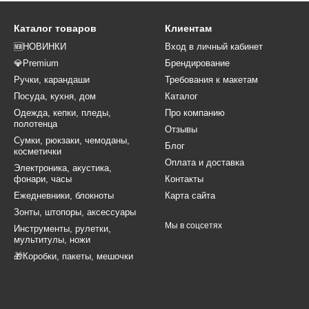
Каталог товаров
Клиентам
🆕НОВИНКИ
Вход в личный кабинет
💎Premium
Брендирование
Ручки, карандаши
Требования к макетам
Посуда, кухня, дом
Каталог
Одежда, кепки, пледы,
Про компанию
полотенца
Отзывы
Сумки, рюкзаки, чемоданы,
Блог
косметички
Оплата и доставка
Электроника, акустика,
фонари, часы
Контакты
Ежедневники, блокноты
Карта сайта
Зонты, штопоры, аксессуары
Мы в соцсетях
Инструменты, рулетки,
мультитулы, ножи
🎁Коробки, пакеты, мешочки