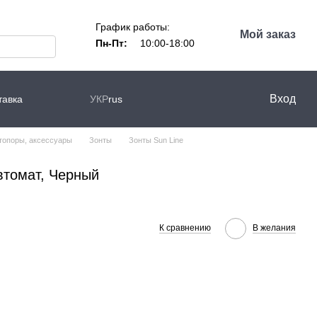
График работы:
Мой заказ
Пн-Пт:
10:00-18:00
Вход
тавка
УКР
rus
топоры, аксессуары
Зонты
Зонты Sun Line
втомат, Черный
К сравнению
В желания