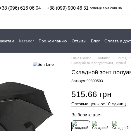
+38 (096) 616 06 04
+38 (099) 900 46 31
order@lafka.com.ua
макетам
Каталог
Про компанию
Отзывы
Блог
Оплата и дос
Lafka Ukraine
Каталог
Зонты, ш
Складной зонт полуавтомат, Черный
Складной зонт полуа
Артикул: 90800503
515.66 грн
Оптовые цены от 10 единиц
Выберите цвет