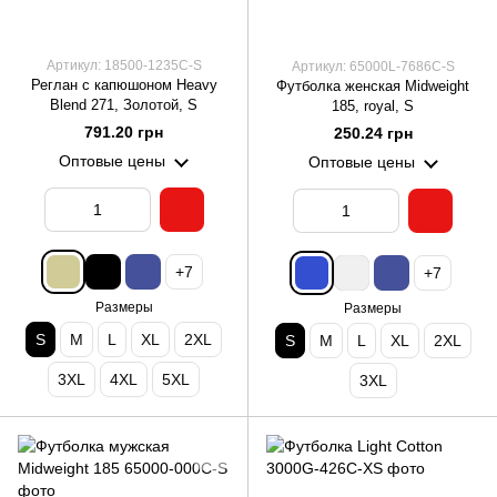
Артикул: 18500-1235C-S
Артикул: 65000L-7686C-S
Реглан c капюшоном Heavy
Футболка женская Midweight
Blend 271, Золотой, S
185, royal, S
791.20 грн
250.24 грн
Оптовые цены
Оптовые цены
+7
+7
Размеры
Размеры
S
M
L
XL
2XL
S
M
L
XL
2XL
3XL
4XL
5XL
3XL