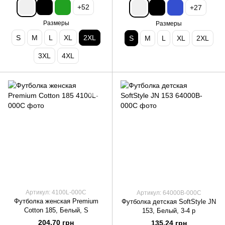
+52
+27
Размеры
Размеры
S
M
L
XL
2XL
S
M
L
XL
2XL
3XL
4XL
Артикул: 4100L-000C
Артикул: 64000B-000C
Футболка женская Premium
Футболка детская SoftStyle JN
Cotton 185, Белый, S
153, Белый, 3-4 р
204.70 грн
135.24 грн