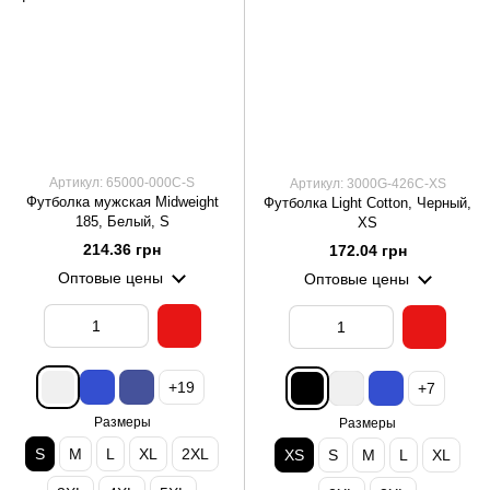
Артикул: 65000-000C-S
Артикул: 3000G-426C-XS
Футболка мужская Midweight
Футболка Light Cotton, Черный,
185, Белый, S
XS
214.36 грн
172.04 грн
Оптовые цены
Оптовые цены
+19
+7
Размеры
Размеры
S
M
L
XL
2XL
XS
S
M
L
XL