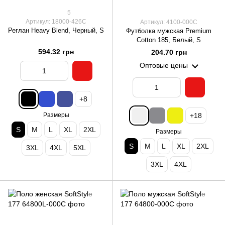
5
Артикул: 18000-426C
Артикул: 4100-000C
Реглан Heavy Blend, Черный, S
Футболка мужская Premium
Cotton 185, Белый, S
594.32 грн
204.70 грн
Оптовые цены
+8
Размеры
+18
S
M
L
XL
2XL
Размеры
S
M
L
XL
2XL
3XL
4XL
5XL
3XL
4XL