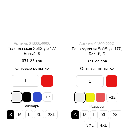
Артикул: 64800L-000C
Артикул: 64800-000C
Поло женская SoftStyle 177,
Поло мужская SoftStyle 177,
Белый, S
Белый, S
371.22 грн
371.22 грн
Оптовые цены
Оптовые цены
+7
+12
Размеры
Размеры
S
M
L
XL
2XL
S
M
L
XL
2XL
3XL
4XL