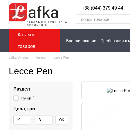
Перейти к основному контенту
+38 (044) 379 49 44
Каталог
Брендирование
Требования к 
товаров
Контакты
Lafka Ukraine
Каталог
Lecce Pen
Lecce Pen
Раздел
4
Ручки
Цена, грн
От Цена, грн
До Цена, грн
OK