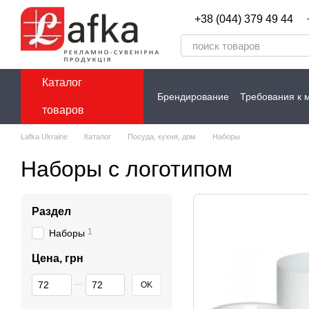
Перейти к основному контенту
+38 (044) 379 49 44
Каталог
Брендирование
Требования к 
товаров
Контакты
Lafka Ukraine
Каталог
Посуда, кухня, дом
Наборы
Наборы с логотипом
Раздел
1
Наборы
Цена, грн
От Цена, грн
До Цена, грн
OK