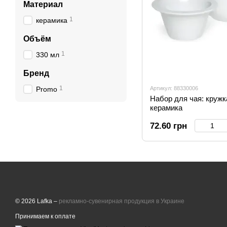
Материал
1
керамика
Объём
1
330 мл
Бренд
1
Promo
Артикул: 88330006
Набор для чая: кружк
керамика
72.60 грн
© 2026 Lafka –
рекламно-сувенирная продукция в Украине
Принимаем к оплате