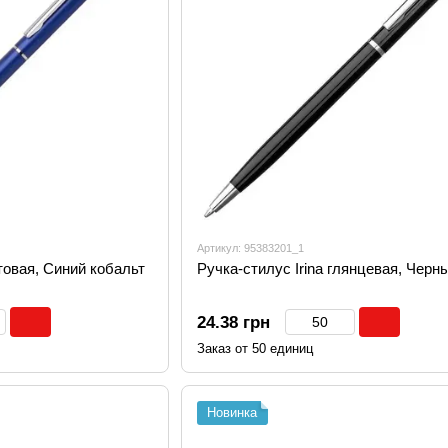
Артикул: 95383201_1
атовая, Синий кобальт
Ручка-стилус Irina глянцевая, Черн
24.38 грн
Заказ от 50 единиц
Новинка