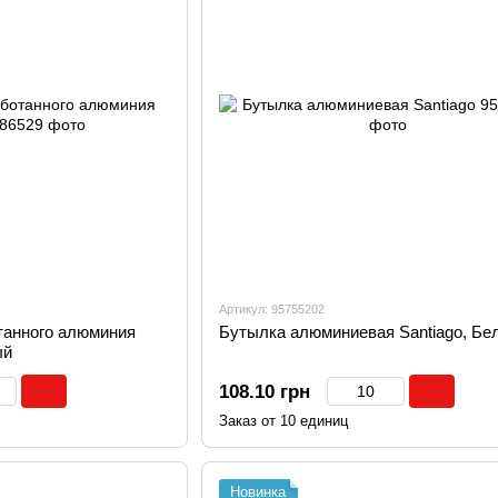
Артикул: 95755202
танного алюминия
Бутылка алюминиевая Santiago, Бе
ый
108.10 грн
Заказ от 10 единиц
Новинка