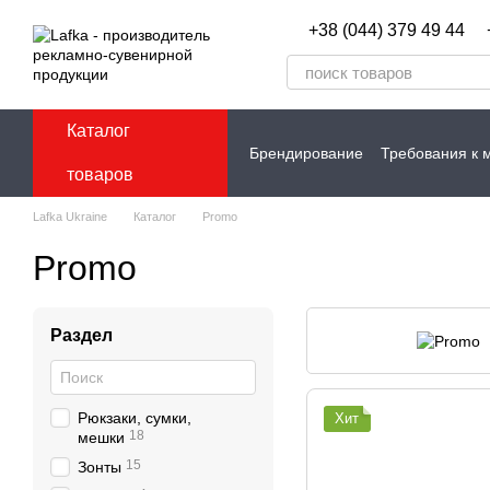
Перейти к основному контенту
+38 (044) 379 49 44
Каталог
Брендирование
Требования к 
товаров
Контакты
Lafka Ukraine
Каталог
Promo
Promo
Раздел
Рюкзаки, сумки,
Хит
18
мешки
15
Зонты