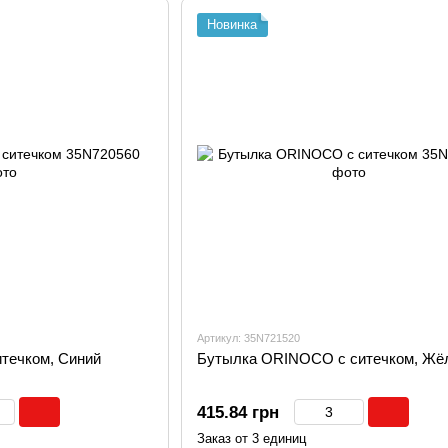
Новинка
Артикул: 35N721520
течком, Синий
Бутылка ORINOCO с ситечком, Жё
415.84 грн
Заказ от 3 единиц