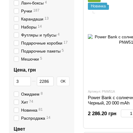
4
Ланч-боксы
Новинка
187
Ручки
.
13
Карандаши
14
Наборы
4
Футляры и тубусы
17
Подарочные коробки
5
Подарочные пакеты
5
Мешочки
Цена, грн
От Цена, грн
До Цена, грн
OK
Артикул: PNW51A
8
Ожидаем
Power Bank с солнеч
74
Хит
Черный, 20 000 mAh
81
Новинка
2 286.20 грн
14
Распродажа
Цвет