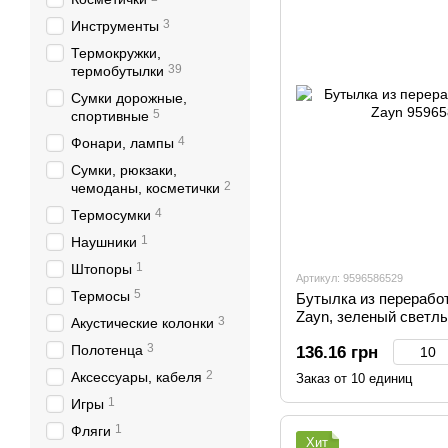
3
Инструменты
Термокружки,
39
термобутылки
Сумки дорожные,
5
спортивные
4
Фонари, лампы
Сумки, рюкзаки,
2
чемоданы, косметички
4
Термосумки
1
Наушники
1
Штопоры
Артикул: 9596586529
5
Термосы
Бутылка из перерабо
Zayn, зеленый светл
3
Акустические колонки
3
Полотенца
136.16 грн
2
Аксессуары, кабеля
Заказ от 10 единиц
1
Игры
1
Фляги
Хит