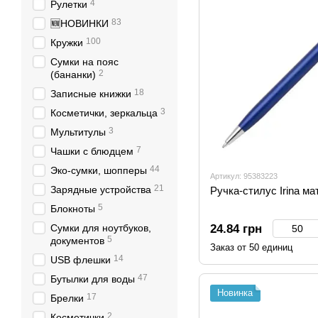
4
Рулетки
83
🆕НОВИНКИ
100
Кружки
Сумки на пояс
2
(бананки)
18
Записные книжки
3
Косметички, зеркальца
3
Мультитулы
7
Чашки с блюдцем
44
Эко-сумки, шопперы
Артикул: 95383223
21
Зарядные устройства
Ручка-стилус Irina м
5
Блокноты
Сумки для ноутбуков,
24.84 грн
5
документов
Заказ от 50 единиц
14
USB флешки
47
Бутылки для воды
Новинка
17
Брелки
2
Косметички