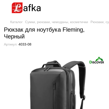
Каталог
Сумки, рюкзаки, чемоданы, косметички
Рюкзаки, с
Рюкзак для ноутбука Fleming,
Черный
Артикул:
4033-08