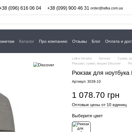
+38 (096) 616 06 04
+38 (099) 900 46 31
order@lafka.com.ua
макетам
Каталог
Про компанию
Отзывы
Блог
Оплата и дос
Lafka Ukraine
Каталог
Сумки, р
Рюкзаки, сумки, мешки Discover
Рю
Рюкзак для ноутбука
Артикул: 3039-10
1 078.70 грн
Оптовые цены от 10 единиц
Выберите цвет