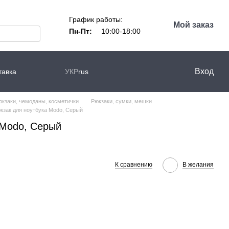
График работы:
Мой заказ
Пн-Пт:
10:00-18:00
Вход
тавка
УКР
rus
юкзаки, чемоданы, косметички
Рюкзаки, сумки, мешки
кзак для ноутбука Modo, Серый
 Modo, Серый
К сравнению
В желания