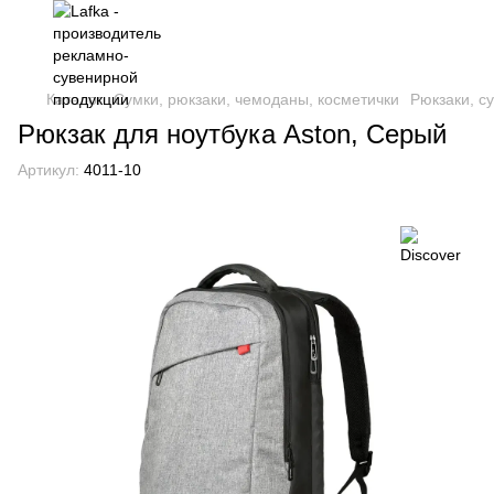
Каталог
Сумки, рюкзаки, чемоданы, косметички
Рюкзаки, с
Рюкзак для ноутбука Aston, Серый
Артикул:
4011-10