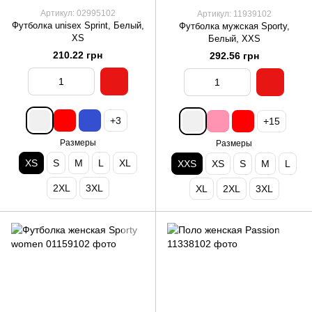
Артикул: 02995102
Артикул: 11939102
Футболка unisex Sprint, Белый,
Футболка мужская Sporty,
XS
Белый, XXS
210.22 грн
292.56 грн
+3
+15
Размеры
Размеры
XS
S
M
L
XL
XXS
XS
S
M
L
2XL
3XL
XL
2XL
3XL