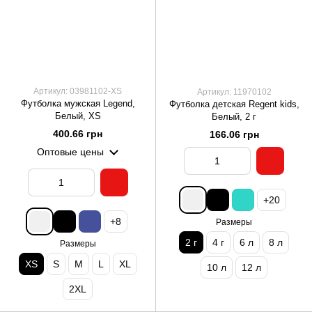
Артикул: 03981102-XS
Артикул: 11970102
Футболка мужская Legend,
Футболка детская Regent kids,
Белый, XS
Белый, 2 г
400.66 грн
166.06 грн
Оптовые цены
+20
+8
Размеры
2 г
4 г
6 л
8 л
Размеры
XS
S
M
L
XL
10 л
12 л
2XL