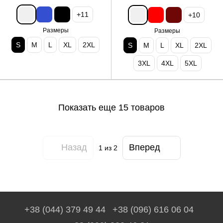
+11
+10
Размеры
Размеры
S
M
L
XL
2XL
S
M
L
XL
2XL
3XL
4XL
5XL
Показать еще 15 товаров
Назад
Вперед
1
из 2
+38 (044) 379 49 44
+38 (096) 616 06 04