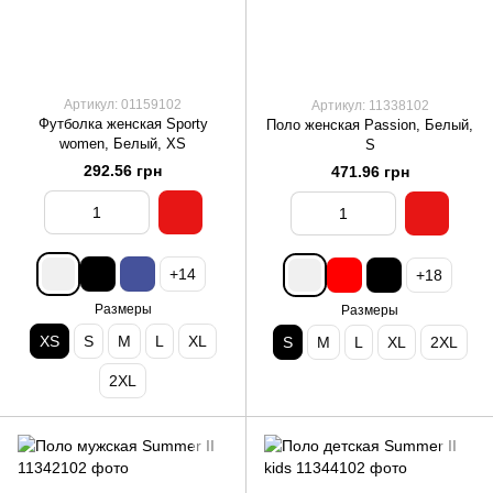
Артикул: 01159102
Артикул: 11338102
Футболка женская Sporty
Поло женская Passion, Белый,
women, Белый, XS
S
292.56 грн
471.96 грн
+14
+18
Размеры
Размеры
XS
S
M
L
XL
S
M
L
XL
2XL
2XL