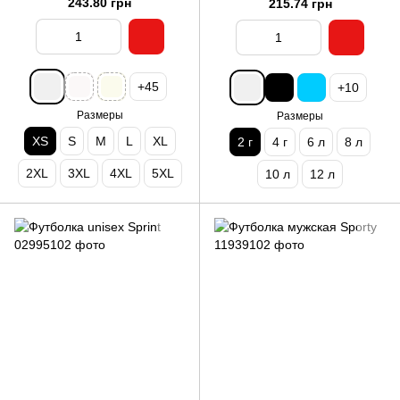
243.80 грн
215.74 грн
+45
+10
Размеры
Размеры
XS
S
M
L
XL
2 г
4 г
6 л
8 л
2XL
3XL
4XL
5XL
10 л
12 л