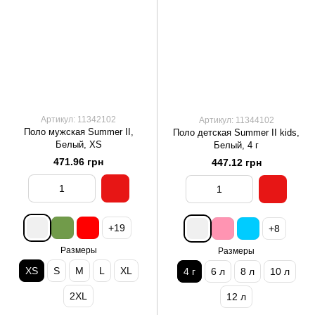
Артикул: 11342102
Артикул: 11344102
Поло мужская Summer II,
Поло детская Summer II kids,
Белый, XS
Белый, 4 г
471.96 грн
447.12 грн
+19
+8
Размеры
Размеры
XS
S
M
L
XL
4 г
6 л
8 л
10 л
2XL
12 л