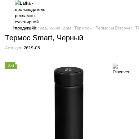
Каталог
Посуда, кухня, дом
Термосы
Термосы Discover
Т
Термос Smart, Черный
Артикул:
2619-08
Хит