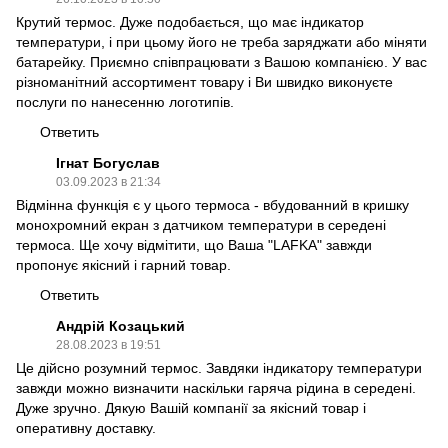
Крутий термос. Дуже подобається, що має індикатор
температури, і при цьому його не треба заряджати або міняти
батарейку. Приємно співпрацювати з Вашою компанією. У вас
різноманітний ассортимент товару і Ви швидко виконуєте
послуги по нанесенню логотипів.
Ответить
Ігнат Богуслав
03.09.2023 в 21:34
Відмінна функція є у цього термоса - вбудованний в кришку
монохромний екран з датчиком температури в середені
термоса. Ще хочу відмітити, що Ваша "LAFKA" завжди
пропонує якісний і гарний товар.
Ответить
Андрій Козацький
28.08.2023 в 19:51
Це дійсно розумний термос. Завдяки індикатору температури
завжди можно визначити наскільки гаряча рідина в середені.
Дуже зручно. Дякую Вашій компанії за якісний товар і
оперативну доставку.