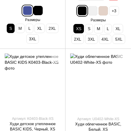
+3
Размеры
Размеры
S
M
L
XL
2XL
XS
S
M
L
XL
3XL
2XL
3XL
4XL
5XL
Артикул: K0403-Black-XS
Артикул: U0402-White-XS
Худи детское утепленное
Худи облегченное BASIC,
BASIC KIDS, Черный, XS
Белый, XS