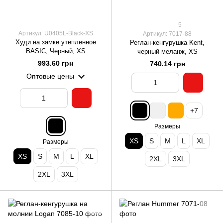
5
Артикул: U0405L-Black-XS
Артикул: 7017-88
Худи на замке утепленное
Реглан-кенгурушка Kent,
BASIC, Черный, XS
черный меланж, XS
993.60 грн
740.14 грн
Оптовые цены
+7
Размеры
XS
S
M
L
XL
Размеры
XS
S
M
L
XL
2XL
3XL
2XL
3XL