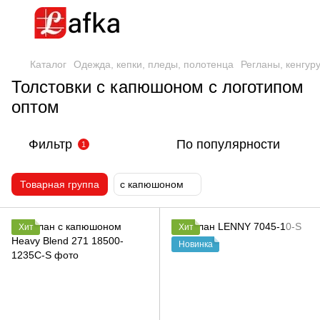
Каталог
Одежда, кепки, пледы, полотенца
Регланы, кенгур
Толстовки с капюшоном с логотипом
оптом
Фильтр
По популярности
1
Товарная группа
с капюшоном
Хит
Хит
Новинка