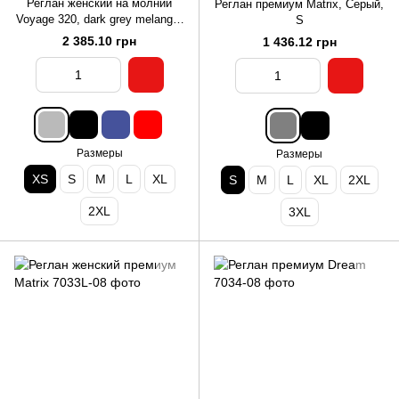
Реглан женский на молнии
Реглан премиум Matrix, Серый,
Voyage 320, dark grey melange,
S
XS
2 385.10 грн
1 436.12 грн
Размеры
Размеры
XS
S
M
L
XL
S
M
L
XL
2XL
2XL
3XL