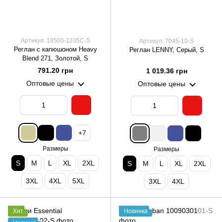
Артикул: 18500-1235C-S
Артикул: 7045-10-S
Реглан c капюшоном Heavy
Реглан LENNY, Серый, S
Blend 271, Золотой, S
791.20 грн
1 019.36 грн
Оптовые цены
Оптовые цены
+7
Размеры
Размеры
S
M
L
XL
2XL
S
M
L
XL
2XL
3XL
4XL
5XL
3XL
4XL
Хит
Новинка