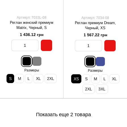
Артикул: 7033L-08
Артикул: 7034-08
Реглан женский премиум
Реглан премиум Dream,
Matrix, Черный, S
Черный, XS
1 436.12 грн
1 567.22 грн
Размеры
Размеры
S
M
L
XL
2XL
XS
S
M
L
XL
2XL
3XL
Показать еще 2 товара