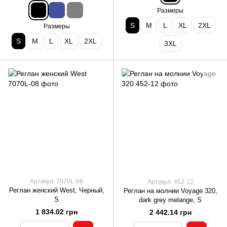
Размеры
S
M
L
XL
2XL
Размеры
S
M
L
XL
2XL
3XL
Артикул: 7070L-08
Артикул: 452-12
Реглан женский West, Черный,
Реглан на молнии Voyage 320,
S
dark grey melange, S
1 834.02 грн
2 442.14 грн