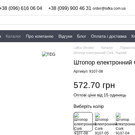
+38 (096) 616 06 04
+38 (099) 900 46 31
order@lafka.com.ua
в
Каталог
Про компанію
Відгуки
Блог
Оплата і доставка
К
Lafka Ukraine
Каталог
Парасоль
Штопор електронний Cork, Чорний
Штопор електронний 
Артикул: 9107-08
572.70 грн
Оптові ціни від 15 одиниць
Виберіть колір