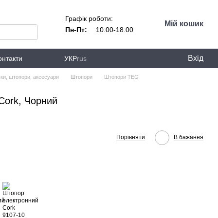
Графік роботи:
Мій кошик
Пн-Пт:
10:00-18:00
Вхід
онтакти
УКР
rus
ки, штопори, аксесуари
Штопори
Штопори TEG
Cork, Чорний
Порівняти
В бажання