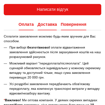
Написати відгук
Оплата
Доставка
Повернення
Сплатити замовлення можливо будь-яким зручним для Вас
способом.
При виборі
безготівкової
оплати відвантаження
замовлення здійснюється після зарахування коштів на наш
розрахунковий рахунок.
Можливий варіант "передоплата/післяоплата". Цей
сценарій обмовляється індивідуально у кожному окремому
випадку та доступний тільки, якщо сума замовлення
перевищує 20 000 грн.
Усі роздрібні замовлення передбачають обов'язкову
передоплату, яка компенсує транспорні витрати у випадку
відмови/незабору вантажу.
*
Важливо!
Ми оптова компанія. У деяких окремих випадках
роздрібних
замовлень ціна товару може бути вища на
10-