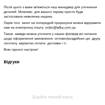
Після цього з вами зв’яжеться наш менеджер для уточнення
деталей. Можливо. для вашого тиражу просто буде
застосована невеличка націнка.
Окрім того. запит на попередній прорахунок можна відправити
нам на електронну пошту:
order@lafka.com.ua
.
Також. завжди можна уточнити у наших фахівців всі питання
щодо оформлення замовлення. оптових/роздрібних цін. друку
логотипу. варіантах оплати. доставки і т.і.
Всім гарного настрою!
Відгуки
Додайте перший відгук