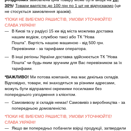
30%
!
Товари вартістю до 100 грн по 1 шт не відпускаємо
(це
не стосується замовлення зразків).
*ПОКИ НЕ ВИБ'ЄМО РАШИСТІВ, УМОВИ УТОЧНЮЙТЕ!
СЛАВА УКРАЇНІ!
В Києві та у радіусі 15 км від міста можлива доставка
нашим водієм, службою таксі або ТК "Нова
Пошта". Вартість нашою машиною - від 500 грн.
Перевізники - за тарифами оператора.
В інші регіоны України доставка здійснюється ТК "Нова
Пошта" чи будь-яким зручним для Вас перевізником за їх
тарифами.
*ВАЖЛИВО!
Ми потова компанія, яка має декілька складів.
Відповідно, товари, які знаходяться за різними адресами,
можуть бути відправлені окремими посилками без
попереднього узгодження з клієнтом.
Самовивозу зі складів немає! Самовивіз з виробництва - за
попередньою домовленістю.
*ПОКИ НЕ ВИБ'ЄМО РАШИСТІВ, УМОВИ УТОЧНЮЙТЕ!
СЛАВА УКРАЇНІ!
Якщо ви попередньо побачили взірці продукції, затвердили