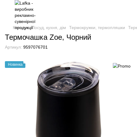
Каталог
Посуд, кухня, дім
Термокружки, термопляшки
Тер
Термочашка Zoe, Чорний
Артикул:
9597076701
Новинка