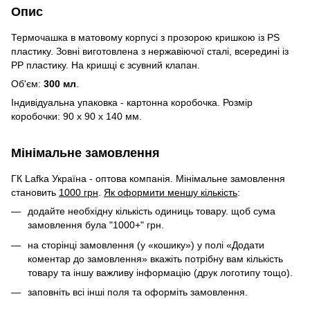
Опис
Термочашка в матовому корпусі з прозорою кришкою із PS
пластику. Зовні виготовлена ​​з нержавіючої сталі, всередині із
PP пластику. На кришці є зсувний клапан.
Об'єм:
300 мл
.
Індивідуальна упаковка - картонна коробочка. Розмір
коробочки: 90 x 90 x 140 мм.
Мінімальне замовлення
ГК Lafka Україна - оптова компанія. Мінімальне замовлення
становить
1000 грн
.
Як оформити меншу кількість
:
додайте необхідну кількість одиниць товару. щоб сума
замовлення була "1000+" грн.
на сторінці замовлення (у «кошику») у полі «Додати
коментар до замовлення» вкажіть потрібну вам кількість
товару та іншу важливу інформацію (друк логотипу тощо).
заповніть всі інші поля та оформіть замовлення.