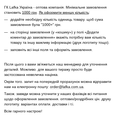
ГК Lafka Україна - оптова компанія. Мінімальне замовлення
становить
1000 грн
.
Як оформити меншу кількість
:
додайте необхідну кількість одиниць товару. щоб сума
замовлення була "1000+" грн.
на сторінці замовлення (у «кошику») у полі «Додати
коментар до замовлення» вкажіть потрібну вам кількість
товару та іншу важливу інформацію (друк логотипу тощо).
заповніть всі інші поля та оформіть замовлення.
Після цього з вами зв’яжеться наш менеджер для уточнення
деталей. Можливо. для вашого тиражу просто буде
застосована невеличка націнка.
Окрім того. запит на попередній прорахунок можна відправити
нам на електронну пошту:
order@lafka.com.ua
.
Також. завжди можна уточнити у наших фахівців всі питання
щодо оформлення замовлення. оптових/роздрібних цін. друку
логотипу. варіантах оплати. доставки і т.і.
Всім гарного настрою!