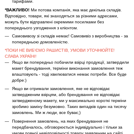
тарифами.
*ВАЖЛИВО!
Ми потова компанія, яка має декілька складів.
Відповідно, товари, які знаходяться за різними адресами,
можуть бути відправлені окремими посилками без
попереднього узгодження з клієнтом.
Самовивозу зі складів немає! Самовивіз з виробництва - за
попередньою домовленістю.
*ПОКИ НЕ ВИБ'ЄМО РАШИСТІВ, УМОВИ УТОЧНЮЙТЕ!
СЛАВА УКРАЇНІ!
Якщо ви попередньо побачили взірці продукції, затвердили
макет брендування, терміни виконання замовлення теж
влаштовують - тоді хвилюватися немає потреби. Все буде
добре:)
Якщо ви отримали замовлення, яке не відповідає
затвердженим взірцям, або брендування не відповідає
затвердженому макету, ми у максимально короткі терміни
зробимо заміну безумовно. Таких випадків один на тисячу
замовлень. Ми ж люди, все буває;)
Повернення замовлень, на яких брендування не
передбачалось, обговорюється індивідуально і тільки за
умови повної невідповідності товару заявленим на сайті