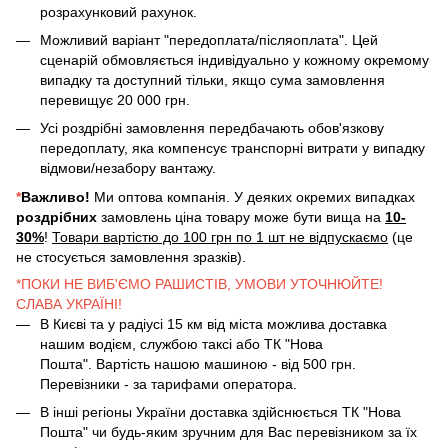
розрахунковий рахунок.
Можливий варіант "передоплата/післяоплата". Цей
сценарій обмовляється індивідуально у кожному окремому
випадку та доступний тільки, якщо сума замовлення
перевищує 20 000 грн.
Усі роздрібні замовлення передбачають обов'язкову
передоплату, яка компенсує транспорні витрати у випадку
відмови/незабору вантажу.
*
Важливо!
Ми оптова компанія. У деяких окремих випадках
роздрібних
замовлень ціна товару може бути вища на
10-
30%
!
Товари вартістю до 100 грн по 1 шт не відпускаємо
(це
не стосується замовлення зразків).
*ПОКИ НЕ ВИБ'ЄМО РАШИСТІВ, УМОВИ УТОЧНЮЙТЕ!
СЛАВА УКРАЇНІ!
В Києві та у радіусі 15 км від міста можлива доставка
нашим водієм, службою таксі або ТК "Нова
Пошта". Вартість нашою машиною - від 500 грн.
Перевізники - за тарифами оператора.
В інші регіоны України доставка здійснюється ТК "Нова
Пошта" чи будь-яким зручним для Вас перевізником за їх