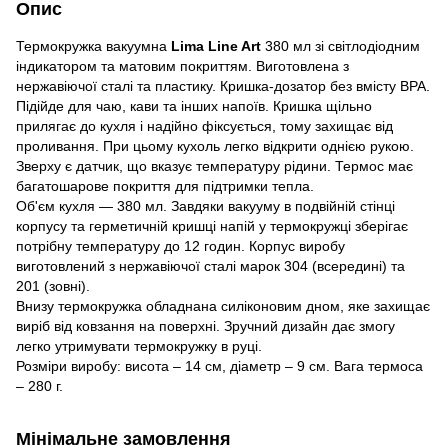
Опис
Термокружка вакуумна
Lima Line Art
380 мл зі світлодіодним
індикатором та матовим покриттям. Виготовлена з
нержавіючої сталі та пластику. Кришка-дозатор без вмісту BPA.
Підійде для чаю, кави та інших напоїв. Кришка щільно
прилягає до кухля і надійно фіксується, тому захищає від
проливання. При цьому кухоль легко відкрити однією рукою.
Зверху є датчик, що вказує температуру рідини. Термос має
багатошарове покриття для підтримки тепла.
Об'єм кухля — 380 мл. Завдяки вакууму в подвійній стінці
корпусу та герметичній кришці напій у термокружці зберігає
потрібну температуру до 12 годин. Корпус виробу
виготовлений з нержавіючої сталі марок 304 (всередині) та
201 (зовні).
Внизу термокружка обладнана силіконовим дном, яке захищає
виріб від ковзання на поверхні. Зручний дизайн дає змогу
легко утримувати термокружку в руці.
Розміри виробу: висота – 14 см, діаметр – 9 см. Вага термоса
– 280 г.
Мінімальне замовлення