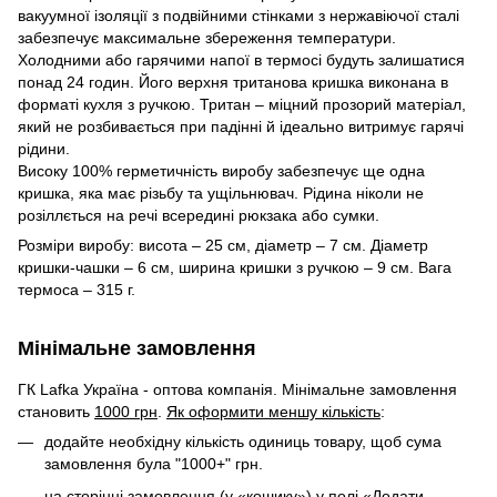
вакуумної ізоляції з подвійними стінками з нержавіючої сталі
забезпечує максимальне збереження температури.
Холодними або гарячими напої в термосі будуть залишатися
понад 24 годин. Його верхня тританова кришка виконана в
форматі кухля з ручкою. Тритан – міцний прозорий матеріал,
який не розбивається при падінні й ідеально витримує гарячі
рідини.
Високу 100% герметичність виробу забезпечує ще одна
кришка, яка має різьбу та ущільнювач. Рідина ніколи не
розіллється на речі всередині рюкзака або сумки.
Розміри виробу: висота – 25 см, діаметр – 7 см. Діаметр
кришки-чашки – 6 см, ширина кришки з ручкою – 9 см. Вага
термоса – 315 г.
Мінімальне замовлення
ГК Lafka Україна - оптова компанія. Мінімальне замовлення
становить
1000 грн
.
Як оформити меншу кількість
:
додайте необхідну кількість одиниць товару, щоб сума
замовлення була "1000+" грн.
на сторінці замовлення (у «кошику») у полі «Додати