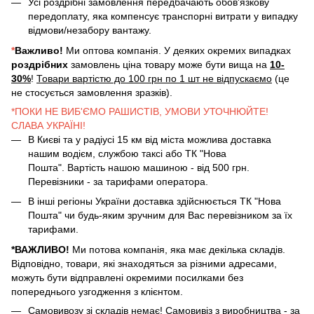
Усі роздрібні замовлення передбачають обов'язкову
передоплату, яка компенсує транспорні витрати у випадку
відмови/незабору вантажу.
*
Важливо!
Ми оптова компанія. У деяких окремих випадках
роздрібних
замовлень ціна товару може бути вища на
10-
30%
!
Товари вартістю до 100 грн по 1 шт не відпускаємо
(це
не стосується замовлення зразків).
*ПОКИ НЕ ВИБ'ЄМО РАШИСТІВ, УМОВИ УТОЧНЮЙТЕ!
СЛАВА УКРАЇНІ!
В Києві та у радіусі 15 км від міста можлива доставка
нашим водієм, службою таксі або ТК "Нова
Пошта". Вартість нашою машиною - від 500 грн.
Перевізники - за тарифами оператора.
В інші регіоны України доставка здійснюється ТК "Нова
Пошта" чи будь-яким зручним для Вас перевізником за їх
тарифами.
*ВАЖЛИВО!
Ми потова компанія, яка має декілька складів.
Відповідно, товари, які знаходяться за різними адресами,
можуть бути відправлені окремими посилками без
попереднього узгодження з клієнтом.
Самовивозу зі складів немає! Самовивіз з виробництва - за