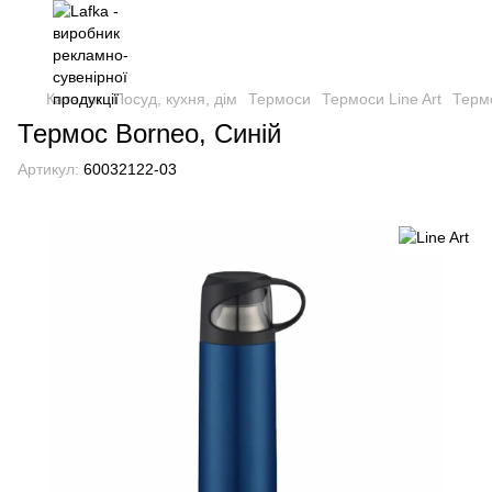
Каталог
Посуд, кухня, дім
Термоси
Термоси Line Art
Термо
Термос Borneo, Синій
Артикул:
60032122-03