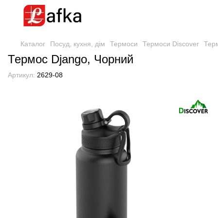
Каталог
Посуд, кухня, дім
Термоси
Термоси Discover
Тер
Термос Django, Чорний
Артикул:
2629-08