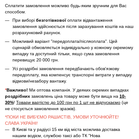
Сплатити замовлення можливо будь-яким зручним для Вас
способом.
При виборі
безготівкової
оплати відвантаження
замовлення здійснюється після зарахування коштів на наш
розрахунковий рахунок.
Можливий варіант "передоплата/післяоплата". Цей
сценарій обмовляється індивідуально у кожному окремому
випадку та доступний тільки, якщо сума замовлення
перевищує 20 000 грн.
Усі роздрібні замовлення передбачають обов'язкову
передоплату, яка компенсує транспорні витрати у випадку
відмови/незабору вантажу.
*
Важливо!
Ми оптова компанія. У деяких окремих випадках
роздрібних
замовлень ціна товару може бути вища на
10-
30%
!
Товари вартістю до 100 грн по 1 шт не відпускаємо
(це
не стосується замовлення зразків).
*ПОКИ НЕ ВИБ'ЄМО РАШИСТІВ, УМОВИ УТОЧНЮЙТЕ!
СЛАВА УКРАЇНІ!
В Києві та у радіусі 15 км від міста можлива доставка
нашим водієм, службою таксі або ТК "Нова