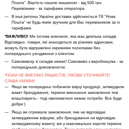
Пошта". Вартість нашою машиною - від 500 грн.
Перевізники - за тарифами оператора.
В інші регіоны України доставка здійснюється ТК "Нова
Пошта" чи будь-яким зручним для Вас перевізником за їх
тарифами.
*ВАЖЛИВО!
Ми потова компанія, яка має декілька складів.
Відповідно, товари, які знаходяться за різними адресами,
можуть бути відправлені окремими посилками без
попереднього узгодження з клієнтом.
Самовивозу зі складів немає! Самовивіз з виробництва - за
попередньою домовленістю.
*ПОКИ НЕ ВИБ'ЄМО РАШИСТІВ, УМОВИ УТОЧНЮЙТЕ!
СЛАВА УКРАЇНІ!
Якщо ви попередньо побачили взірці продукції, затвердили
макет брендування, терміни виконання замовлення теж
влаштовують - тоді хвилюватися немає потреби. Все буде
добре:)
Якщо ви отримали замовлення, яке не відповідає
затвердженим взірцям, або брендування не відповідає
затвердженому макету, ми у максимально короткі терміни