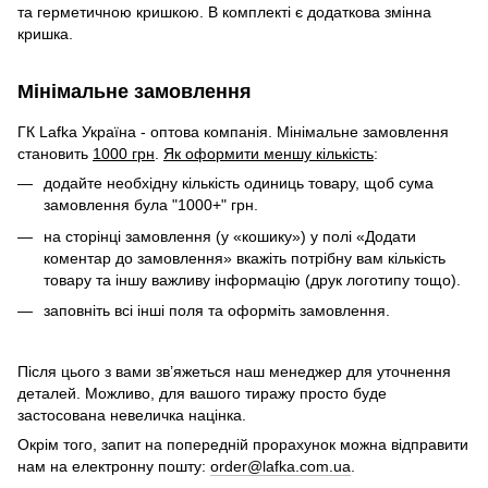
та герметичною кришкою. В комплекті є додаткова змінна
кришка.
Мінімальне замовлення
ГК Lafka Україна - оптова компанія. Мінімальне замовлення
становить
1000 грн
.
Як оформити меншу кількість
:
додайте необхідну кількість одиниць товару, щоб сума
замовлення була "1000+" грн.
на сторінці замовлення (у «кошику») у полі «Додати
коментар до замовлення» вкажіть потрібну вам кількість
товару та іншу важливу інформацію (друк логотипу тощо).
заповніть всі інші поля та оформіть замовлення.
Після цього з вами зв’яжеться наш менеджер для уточнення
деталей. Можливо, для вашого тиражу просто буде
застосована невеличка націнка.
Окрім того, запит на попередній прорахунок можна відправити
нам на електронну пошту:
order@lafka.com.ua
.