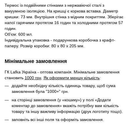
Термос із подвійними стінками з нержавіючої сталі з
вакуумною ізоляцією. На кришці є коркова вставка. Діаметр
кришки: 73 мм. Внутрішня стінка з мідним покриттям. Зберігає
напої гарячими протягом 16 годин та холодними протягом 57
годин.
Об'єм: 600 мл.
Індивідуальна упаковка - подарункова коробочка з крафт-
паперу. Розмір коробки: 80 x 80 x 205 мм.
Мінімальне замовлення
ГК Lafka Україна - оптова компанія. Мінімальне замовлення
становить
1000 грн
.
Як оформити меншу кількість
:
додайте необхідну кількість одиниць товару, щоб сума
замовлення була "1000+" грн.
на сторінці замовлення (у «кошику») у полі «Додати
коментар до замовлення» вкажіть потрібну вам кількість
товару та іншу важливу інформацію (друк логотипу тощо).
заповніть всі інші поля та оформіть замовлення.