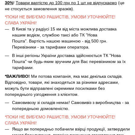
30%
!
Товари вартістю до 100 грн по 1 шт не відпускаємо
(це
не стосується замовлення зразків).
*ПОКИ НЕ ВИБ'ЄМО РАШИСТІВ, УМОВИ УТОЧНЮЙТЕ!
СЛАВА УКРАЇНІ!
В Києві та у радіусі 15 км від міста можлива доставка
нашим водієм, службою таксі або ТК "Нова
Пошта". Вартість нашою машиною - від 500 грн.
Перевізники - за тарифами оператора.
В інші регіоны України доставка здійснюється ТК "Нова
Пошта" чи будь-яким зручним для Вас перевізником за їх
тарифами.
*ВАЖЛИВО!
Ми потова компанія, яка має декілька складів.
Відповідно, товари, які знаходяться за різними адресами,
можуть бути відправлені окремими посилками без
попереднього узгодження з клієнтом.
Самовивозу зі складів немає! Самовивіз з виробництва - за
попередньою домовленістю.
*ПОКИ НЕ ВИБ'ЄМО РАШИСТІВ, УМОВИ УТОЧНЮЙТЕ!
СЛАВА УКРАЇНІ!
Якщо ви попередньо побачили взірці продукції, затвердили
макет брендування, терміни виконання замовлення теж