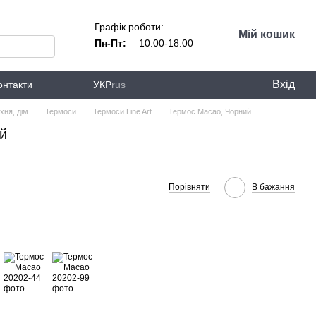
Графік роботи:
Мій кошик
Пн-Пт:
10:00-18:00
Вхід
онтакти
УКР
rus
хня, дім
Термоси
Термоси Line Art
Термос Macao, Чорний
й
Порівняти
В бажання