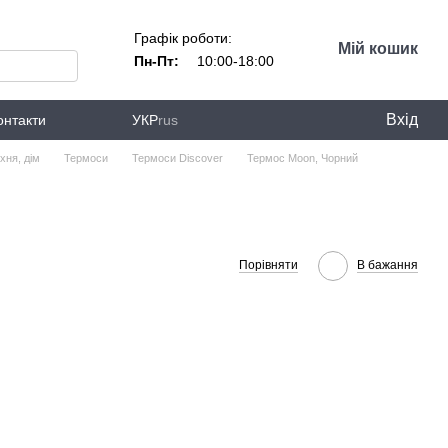
Графік роботи:
Мій кошик
Пн-Пт:
10:00-18:00
Вхід
онтакти
УКР
rus
хня, дім
Термоси
Термоси Discover
Термос Moon, Чорний
Порівняти
В бажання