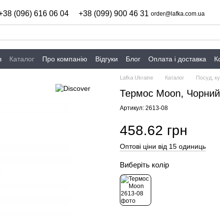
+38 (096) 616 06 04
+38 (099) 900 46 31
order@lafka.com.ua
в
Каталог
Про компанію
Відгуки
Блог
Оплата і доставка
К
Lafka Ukraine
Каталог
Посуд, ку
Термос Moon, Чорний
Артикул: 2613-08
458.62 грн
Оптові ціни від 15 одиниць
Виберіть колір