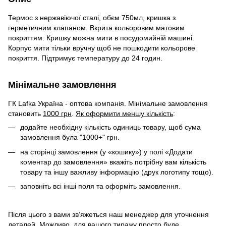
Термос з нержавіючої сталі, обєм 750мл, кришка з
герметичним клапаном. Вкрита кольоровим матовим
покриттям. Кришку можна мити в посудомийній машині.
Корпус мити тільки вручну щоб не пошкодити кольорове
покриття. Підтримує температуру до 24 годин.
Мінімальне замовлення
ГК Lafka Україна - оптова компанія. Мінімальне замовлення
становить
1000 грн
.
Як оформити меншу кількість
:
додайте необхідну кількість одиниць товару, щоб сума
замовлення була "1000+" грн.
на сторінці замовлення (у «кошику») у полі «Додати
коментар до замовлення» вкажіть потрібну вам кількість
товару та іншу важливу інформацію (друк логотипу тощо).
заповніть всі інші поля та оформіть замовлення.
Після цього з вами зв’яжеться наш менеджер для уточнення
деталей. Можливо, для вашого тиражу просто буде