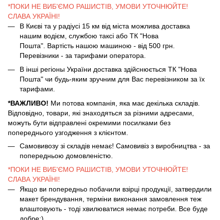
*ПОКИ НЕ ВИБ'ЄМО РАШИСТІВ, УМОВИ УТОЧНЮЙТЕ!
СЛАВА УКРАЇНІ!
В Києві та у радіусі 15 км від міста можлива доставка
нашим водієм, службою таксі або ТК "Нова
Пошта". Вартість нашою машиною - від 500 грн.
Перевізники - за тарифами оператора.
В інші регіоны України доставка здійснюється ТК "Нова
Пошта" чи будь-яким зручним для Вас перевізником за їх
тарифами.
*ВАЖЛИВО!
Ми потова компанія, яка має декілька складів.
Відповідно, товари, які знаходяться за різними адресами,
можуть бути відправлені окремими посилками без
попереднього узгодження з клієнтом.
Самовивозу зі складів немає! Самовивіз з виробництва - за
попередньою домовленістю.
*ПОКИ НЕ ВИБ'ЄМО РАШИСТІВ, УМОВИ УТОЧНЮЙТЕ!
СЛАВА УКРАЇНІ!
Якщо ви попередньо побачили взірці продукції, затвердили
макет брендування, терміни виконання замовлення теж
влаштовують - тоді хвилюватися немає потреби. Все буде
добре:)