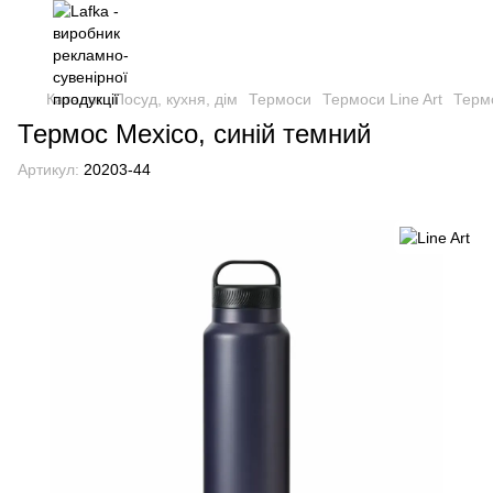
Каталог
Посуд, кухня, дім
Термоси
Термоси Line Art
Термо
Термос Mexico, синій темний
Артикул:
20203-44