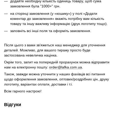
додайте необхідну кількість одиниць товару, щоб сума
замовлення була "1000+" грн.
на сторінці замовлення (у «кошику») у полі «Додати
коментар до замовлення» вкажіть потрібну вам кількість
товару та іншу важливу інформацію (друк логотипу тощо).
заповніть всі інші поля та оформіть замовлення.
Після цього з вами зв’яжеться наш менеджер для уточнення
деталей. Можливо, для вашого тиражу просто буде
застосована невеличка націнка.
Окрім того, запит на попередній прорахунок можна відправити
нам на електронну пошту:
order@lafka.com.ua
.
Також, завжди можна уточнити у наших фахівців всі питання
щодо оформлення замовлення, оптових/роздрібних цін, друку
логотипу, варіантах оплати, доставки і т.і.
Всім гарного настрою!
Відгуки