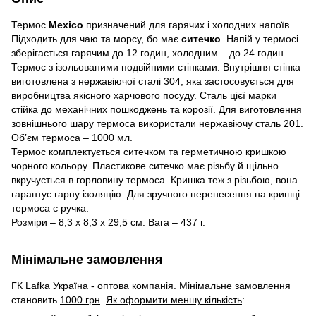
Термос
Mexico
призначений для гарячих і холодних напоїв.
Підходить для чаю та морсу, бо має
ситечко
. Напій у термосі
зберігається гарячим до 12 годин, холодним – до 24 годин.
Термос з ізольованими подвійними стінками. Внутрішня стінка
виготовлена з нержавіючої сталі 304, яка застосовується для
виробництва якісного харчового посуду. Сталь цієї марки
стійка до механічних пошкоджень та корозії. Для виготовлення
зовнішнього шару термоса використали нержавіючу сталь 201.
Об’єм термоса – 1000 мл.
Термос комплектується ситечком та герметичною кришкою
чорного кольору. Пластикове ситечко має різьбу й щільно
вкручується в горловину термоса. Кришка теж з різьбою, вона
гарантує гарну ізоляцію. Для зручного перенесення на кришці
термоса є ручка.
Розміри – 8,3 x 8,3 x 29,5 см. Вага – 437 г.
Мінімальне замовлення
ГК Lafka Україна - оптова компанія. Мінімальне замовлення
становить
1000 грн
.
Як оформити меншу кількість
: