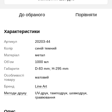
До обраного
Порівняти
Характеристики
Артикул
20203-44
Колір
синій темний
Матеріал
метал
Об'єм
1000 мл
Габарити
D-83 mm; H-295 mm
Особливості
матовий
товару
Бренд
Line Art
Методи друку
UV-друк, тамподрук, шовкодрук,
гравіювання
Опис