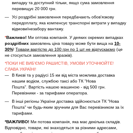
випадку та доступний тільки, якщо сума замовлення
перевищує 20 000 грн.
Усі роздрібні замовлення передбачають обов'язкову
передоплату, яка компенсує транспорні витрати у випадку
відмови/незабору вантажу.
*
Важливо!
Ми оптова компанія. У деяких окремих випадках
роздрібних
замовлень ціна товару може бути вища на
10-
30%
!
Товари вартістю до 100 грн по 1 шт не відпускаємо
(це
не стосується замовлення зразків).
*ПОКИ НЕ ВИБ'ЄМО РАШИСТІВ, УМОВИ УТОЧНЮЙТЕ!
СЛАВА УКРАЇНІ!
В Києві та у радіусі 15 км від міста можлива доставка
нашим водієм, службою таксі або ТК "Нова
Пошта". Вартість нашою машиною - від 500 грн.
Перевізники - за тарифами оператора.
В інші регіоны України доставка здійснюється ТК "Нова
Пошта" чи будь-яким зручним для Вас перевізником за їх
тарифами.
*ВАЖЛИВО!
Ми потова компанія, яка має декілька складів.
Відповідно, товари, які знаходяться за різними адресами,