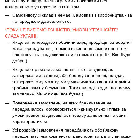
можуть бути відправлені окремими посилками без
попереднього узгодження з клієнтом.
Самовивозу зі складів немає! Самовивіз з виробництва - за
попередньою домовленістю.
*ПОКИ НЕ ВИБ'ЄМО РАШИСТІВ, УМОВИ УТОЧНЮЙТЕ!
СЛАВА УКРАЇНІ!
Якщо ви попередньо побачили взірці продукції, затвердили
макет брендування, терміни виконання замовлення теж
влаштовують - тоді хвилюватися немає потреби. Все буде
добре:)
Якщо ви отримали замовлення, яке не відповідає
затвердженим взірцям, або брендування не відповідає
затвердженому макету, ми у максимально короткі терміни
зробимо заміну безумовно. Таких випадків один на тисячу
замовлень. Ми ж люди, все буває;)
Повернення замовлень, на яких брендування не
передбачалось, обговорюється індивідуально і тільки за
умови повної невідповідності товару заявленим на сайті
характеристикам.
Усі роздрібні замовлення передбачають обов'язкову
передоплату, яка компенсує транспорні витрати у випадку