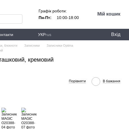
Графік роботи:
Мій кошик
Пн-Пт:
10:00-18:00
Вхід
онтакти
УКР
rus
и, блокноти
Записники
Записники Optima
ий
ташковий, кремовий
Порівняти
В бажання