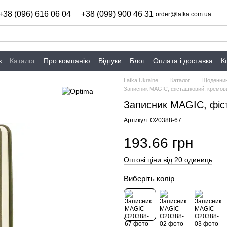
+38 (096) 616 06 04
+38 (099) 900 46 31
order@lafka.com.ua
в
Каталог
Про компанію
Відгуки
Блог
Оплата і доставка
К
Lafka Ukraine
Каталог
Щоденник
Записник MAGIC, фісташковий, кремов
Записник MAGIC, фіс
Артикул: O20388-67
193.66 грн
Оптові ціни від 20 одиниць
Виберіть колір