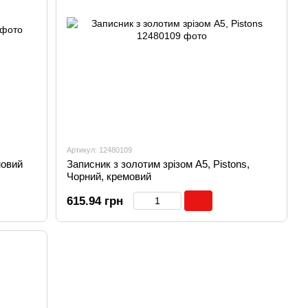
Артикул: 12480109
мовий
Записник з золотим зрізом А5, Pistons,
Чорний, кремовий
615.94 грн