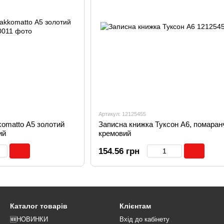
Артикул: 12125455
omatto А5 золотий
Записна книжка Туксон А6, помаран
ий
кремовий
154.56 грн
Каталог товарів
Клієнтам
🆕НОВИНКИ
Вхід до кабінету