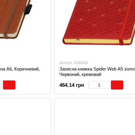
Артикул: 12480102
на А6, Коричневий,
Записна книжка Spider Web А5 золот
Червоний, кремовий
464.14 грн