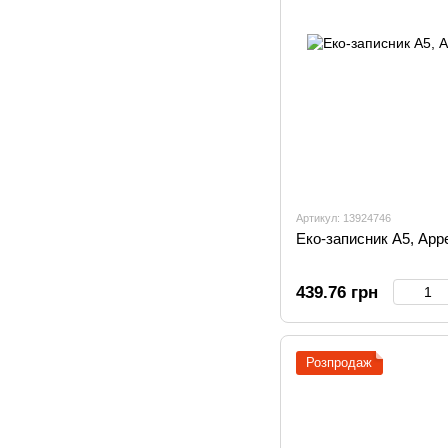
Артикул: 13924746
Еко-записник А5, App
439.76 грн
Розпродаж