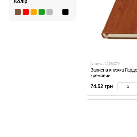
Колір
Артикул: 12160370
Записна книжка Гарде
кремовий
74.52 грн