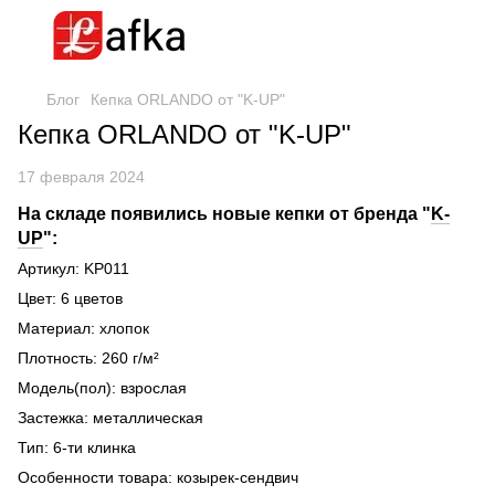
Блог
Кепка ORLANDO от "K-UP"
Кепка ORLANDO от "K-UP"
17 февраля 2024
На складе появились новые кепки от бренда "
K-
UP
":
Артикул: KP011
Цвет: 6 цветов
Материал: хлопок
Плотность: 260 г/м²
Модель(пол): взрослая
Застежка: металлическая
Тип: 6-ти клинка
Особенности товара: козырек-сендвич